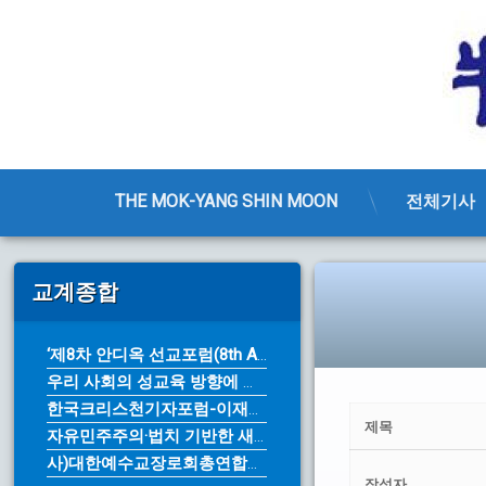
THE MOK-YANG SHIN MOON
전체기사
콘
텐
교계종합
츠
로
바
‘제8차 안디옥 선교포럼(8th An...
로
우리 사회의 성교육 방향에 대한 근본...
가
기
한국크리스천기자포럼-이재명 대통령의 ...
제목
자유민주주의·법치 기반한 새로운 10...
사)대한예수교장로회총연합회 제76주년...
작성자