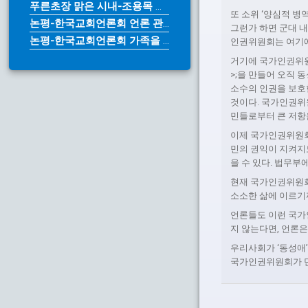
푸른초장 맑은 시내-조용목 목사
또 소위 ‘양심적 병
논평-한국교회언론회 언론 관계법 개...
그런가 하면 군대 내
논평-한국교회언론회 가족을 위한다며...
인권위원회는 여기에
거기에 국가인권위원
>;을 만들어 오직
소수의 인권을 보호
것이다. 국가인권위
민들로부터 큰 저항을
이제 국가인권위원회
민의 권익이 지켜지
을 수 있다. 법무부
현재 국가인권위원회는 
소소한 삶에 이르기
언론들도 이런 국가
지 않는다면, 언론은
우리사회가 ‘동성애’
국가인권위원회가 만