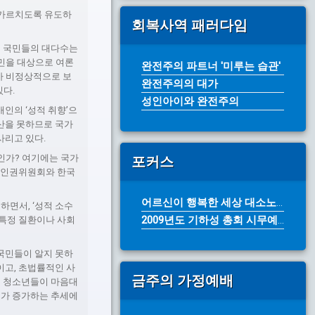
 가르치도록 유도하
회복사역 패러다임
실 국민들의 대다수는
국민을 대상으로 여론
완전주의 파트너 '미루는 습관'
%가 비정상적으로 보
완전주의의 대가
있다.
성인아이와 완전주의
인의 ‘성적 취향’으
출산을 못하므로 국가
사리고 있다.
인가? 여기에는 국가
포커스
국가인권위원회와 한국
어르신이 행복한 세상 대소노인복지센터...
하면서, ‘성적 소수
2009년도 기하성 총회 시무예배 성...
 특정 질환이나 사회
 국민들이 알지 못하
이고, 초법률적인 사
금주의 가정예배
여, 청소년들이 마음대
즈가 증가하는 추세에