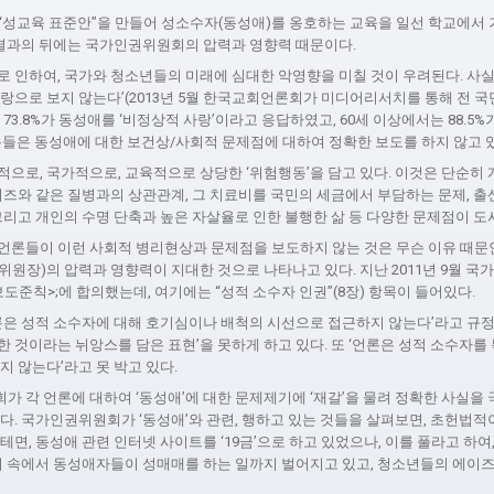
“성교육 표준안”을 만들어 성소수자(동성애)를 옹호하는 교육을 일선 학교에서
든 결과의 뒤에는 국가인권위원회의 압력과 영향력 때문이다.
로 인하여, 국가와 청소년들의 미래에 심대한 악영향을 미칠 것이 우려된다. 사
랑으로 보지 않는다’(2013년 5월 한국교회언론회가 미디어리서치를 통해 전 
 73.8%가 동성애를 ‘비정상적 사랑’이라고 응답하였고, 60세 이상에서는 88.5
론들은 동성애에 대한 보건상/사회적 문제점에 대하여 정확한 보도를 하지 않고 
으로, 국가적으로, 교육적으로 상당한 ‘위험행동’을 담고 있다. 이것은 단순히 개
이즈와 같은 질병과의 상관관계, 그 치료비를 국민의 세금에서 부담하는 문제, 
그리고 개인의 수명 단축과 높은 자살율로 인한 불행한 삶 등 다양한 문제점이 도
언론들이 이런 사회적 병리현상과 문제점을 보도하지 않는 것은 무슨 이유 때문
위원장)의 압력과 영향력이 지대한 것으로 나타나고 있다. 지난 2011년 9월 
도준칙>;에 합의했는데, 여기에는 “성적 소수자 인권”(8장) 항목이 들어있다.
론은 성적 소수자에 대해 호기심이나 배척의 시선으로 접근하지 않는다’라고 규정
 것이라는 뉘앙스를 담은 표현’을 못하게 하고 있다. 또 ‘언론은 성적 소수자를
지 않는다’라고 못 박고 있다.
 각 언론에 대하여 ‘동성애’에 대한 문제제기에 ‘재갈’을 물려 정확한 사실을
다. 국가인권위원회가 ‘동성애’와 관련, 행하고 있는 것들을 살펴보면, 초헌법적
테면, 동성애 관련 인터넷 사이트를 ‘19금’으로 하고 있었으나, 이를 풀라고 하
 이 속에서 동성애자들이 성매매를 하는 일까지 벌어지고 있고, 청소년들의 에이