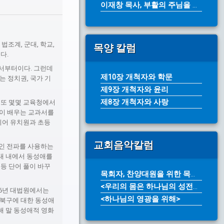
이재창 목사, 부활의 주님을 전하라(...
법조계, 군대, 학교,
목양 칼럼
다.
면서부터이다. 그런데
제10장 개척자와 학문
는 정치권, 국가 기
제9장 개척자와 윤리
제8장 개척자와 사랑
 또 몇몇 교육청에서
들이 배우는 교과서를
지어 유치원과 초등
교회음악칼럼
산인 전파를 사용하는
대 내에서 동성애를
 등 단어 풀이 바꾸
목회자, 찬양대원을 위한 목소리 개발...
<우리의 몸은 하나님의 성전입니다>
06년 대법원에서는
<하나님의 영광을 위해>
성북구에 대한 동성애
해 말 동성애적 영화