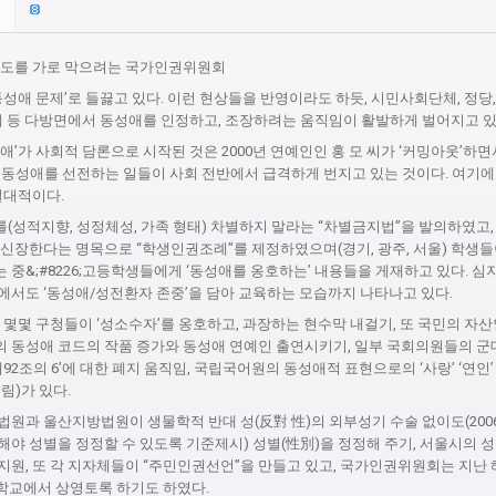
보도를 가로 막으려는 국가인권위원회
동성애 문제’로 들끓고 있다. 이런 현상들을 반영이라도 하듯, 시민사회단체, 정당, 
화계 등 다방면에서 동성애를 인정하고, 조장하려는 움직임이 활발하게 벌어지고 있
애’가 사회적 담론으로 시작된 것은 2000년 연예인인 홍 모 씨가 ‘커밍아웃’하
 동성애를 선전하는 일들이 사회 전반에서 급격하게 번지고 있는 것이다. 여기에
절대적이다.
(성적지향, 성정체성, 가족 형태) 차별하지 말라는 “차별금지법”을 발의하였고,
 신장한다는 명목으로 “학생인권조례”를 제정하였으며(경기, 광주, 서울) 학생
중&;#8226;고등학생들에게 ‘동성애를 옹호하는’ 내용들을 게재하고 있다. 심
에서도 ‘동성애/성전환자 존중’을 담아 교육하는 모습까지 나타나고 있다.
 몇몇 구청들이 ‘성소수자’를 옹호하고, 과장하는 현수막 내걸기, 또 국민의 자
 동성애 코드의 작품 증가와 동성애 연예인 출연시키기, 일부 국회의원들의 군
제92조의 6’에 대한 폐지 움직임, 국립국어원의 동성애적 표현으로의 ‘사랑’ ‘연인’
림)가 있다.
법원과 울산지방법원이 생물학적 반대 성(反對 性)의 외부성기 수술 없이도(20
해야 성별을 정정할 수 있도록 기준제시) 성별(性別)을 정정해 주기, 서울시의 
지원, 또 각 지자체들이 “주민인권선언”을 만들고 있고, 국가인권위원회는 지난 
 학교에서 상영토록 하기도 하였다.