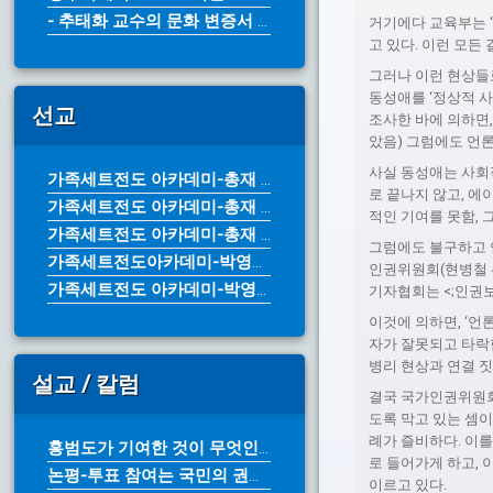
- 추태화 교수의 문화 변증서 《그리...
거기에다 교육부는 
고 있다. 이런 모
그러나 이런 현상들
동성애를 ‘정상적 사
선교
조사한 바에 의하면,
았음) 그럼에도 언
사실 동성애는 사회적
가족세트전도 아카데미-총재 박영수 목...
로 끝나지 않고, 에
가족세트전도 아카데미-총재 박영수 목...
적인 기여를 못함, 
가족세트전도 아카데미-총재 박영수 목...
그럼에도 불구하고 
가족세트전도아카데미-박영수 목사
인권위원회(현병철 
가족세트전도 아카데미-박영수 목사
기자협회는 <;인권보
이것에 의하면, ‘언
자가 잘못되고 타락한
병리 현상과 연결 짓
설교 / 칼럼
결국 국가인권위원회가
도록 막고 있는 셈이
례가 즐비하다. 이를
홍범도가 기여한 것이 무엇인가?-한국...
로 들어가게 하고,
논평-투표 참여는 국민의 권리이자 의...
이르고 있다.