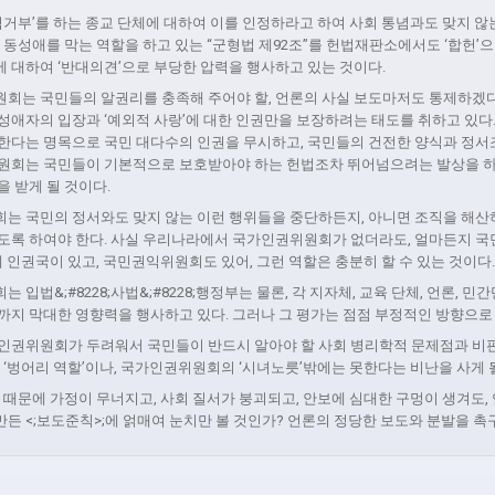
역거부’를 하는 종교 단체에 대하여 이를 인정하라고 하여 사회 통념과도 맞지 않는
 동성애를 막는 역할을 하고 있는 “군형법 제92조”를 헌법재판소에서도 ‘합헌’
 대하여 ‘반대의견’으로 부당한 압력을 행사하고 있는 것이다.
회는 국민들의 알권리를 충족해 주어야 할, 언론의 사실 보도마저도 통제하겠
 동성애자의 입장과 ‘예외적 사랑’에 대한 인권만을 보장하려는 태도를 취하고 있
한다는 명목으로 국민 대다수의 인권을 무시하고, 국민들의 건전한 양식과 정서
원회는 국민들이 기본적으로 보호받아야 하는 헌법조차 뛰어넘으려는 발상을 하고
 받게 될 것이다.
는 국민의 정서와도 맞지 않는 이런 행위들을 중단하든지, 아니면 조직을 해산
도록 하여야 한다. 사실 우리나라에서 국가인권위원회가 없더라도, 얼마든지 국
에 인권국이 있고, 국민권익위원회도 있어, 그런 역할은 충분히 할 수 있는 것이다
입법&;#8228;사법&;#8228;행정부는 물론, 각 지자체, 교육 단체, 언론, 민
까지 막대한 영향력을 행사하고 있다. 그러나 그 평가는 점점 부정적인 방향으로
인권위원회가 두려워서 국민들이 반드시 알아야 할 사회 병리학적 문제점과 비
 ‘벙어리 역할’이나, 국가인권위원회의 ‘시녀노릇’밖에는 못한다는 비난을 사게 
 때문에 가정이 무너지고, 사회 질서가 붕괴되고, 안보에 심대한 구멍이 생겨도
든 <;보도준칙>;에 얽매여 눈치만 볼 것인가? 언론의 정당한 보도와 분발을 촉