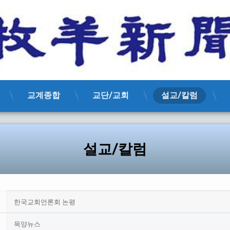
교계종합
교단/교회
설교/칼럼
설교/칼럼
한국교회언론회 논평
목양뉴스