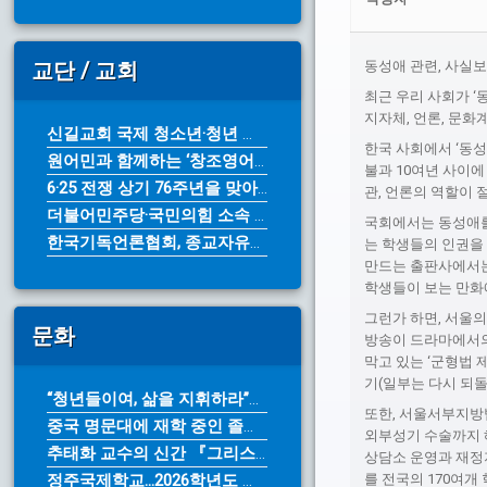
교단 / 교회
동성애 관련, 사실
최근 우리 사회가 ‘
지자체, 언론, 문
신길교회 국제 청소년·청년 성령 컨퍼...
한국 사회에서 ‘동성
원어민과 함께하는 ‘창조영어캠프’ 7...
불과 10여년 사이에
6·25 전쟁 상기 76주년을 맞아 ...
관, 언론의 역할이 
더불어민주당·국민의힘 소속 광역단체장...
국회에서는 동성애를
한국기독언론협회, 종교자유정책연구원에...
는 학생들의 인권을
만드는 출판사에서는 
학생들이 보는 만화
그런가 하면, 서울의
문화
방송이 드라마에서의
막고 있는 ‘군형법 
기(일부는 다시 되돌
“청년들이여, 삶을 지휘하라”… 아르...
또한, 서울서부지방
중국 명문대에 재학 중인 졸업생들 참...
외부성기 수술까지 
추태화 교수의 신간 『그리스도인의 영...
상담소 운영과 재정
정주국제학교...2026학년도 가을학...
를 전국의 170여개