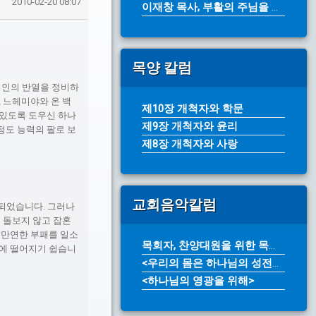
2010-02-20 08:07
이재창 목사, 부활의 주님을 전하라(...
목양 칼럼
위인의 반열을 정비하
 느헤미야와 온 백
제10장 개척자와 학문
 있도록 도우신 하나
제9장 개척자와 윤리
정도 능력의 팔로 보
제8장 개척자와 사랑
교회음악칼럼
성되었습니다. 그러나
 돌보지 않고 잡혼
 만연한 부패를 일소
목회자, 찬양대원을 위한 목소리 개발...
앙에 떨어지기 쉽습니
<우리의 몸은 하나님의 성전입니다>
<하나님의 영광을 위해>