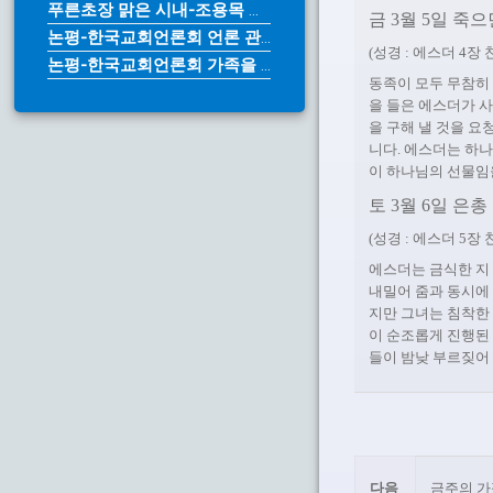
푸른초장 맑은 시내-조용목 목사
금 3월 5일 죽
논평-한국교회언론회 언론 관계법 개...
(성경 : 에스더 4장 찬
논평-한국교회언론회 가족을 위한다며...
동족이 모두 무참히
을 들은 에스더가 
을 구해 낼 것을 
니다. 에스더는 하
이 하나님의 선물임
토 3월 6일 은
(성경 : 에스더 5장 찬
에스더는 금식한 지 
내밀어 줌과 동시에
지만 그녀는 침착한
이 순조롭게 진행된
들이 밤낮 부르짖어
다음
금주의 가정