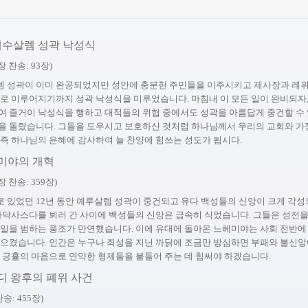
 예수살렘 성곽 낙성식
장 찬송: 93장)
 성곽이 이미 완공되었지만 성안에 충분한 주민들을 이주시키고 제사장과 레
대로 이루어지기까지 성곽 낙성식을 미루었습니다. 마침내 이 모든 일이 완비되자,
여 즐거이 낙성식을 행하고 대적들의 위협 중에서도 성곽을 아름답게 중건할 수
을 돌렸습니다. 그들을 도우시고 보호하신 것처럼 하나님께서 우리의 교회와 가
런즉 하나님의 은혜에 감사하여 늘 찬양에 힘쓰는 성도가 됩시다.
헤미야의 개혁
장 찬송: 359장)
 있었던 12년 동안 예루살렘 성곽이 중건되고 유다 백성들의 신앙이 크게 각
 아닥사스다를 뵈러 간 사이에 백성들의 신앙은 급속히 식었습니다. 그들은 성전을
식일을 범하는 풍조가 만연했습니다. 이에 유대에 돌아온 느헤미야는 사회 전반에
일으켰습니다. 인간은 누구나 죄성을 지닌 까닭에 조금만 방심하면 부패와 불신
는 긍휼의 마음으로 연약한 형제들을 붙들어 주는 데 힘써야 하겠습니다.
스디 왕후의 폐위 사건
송: 455장)