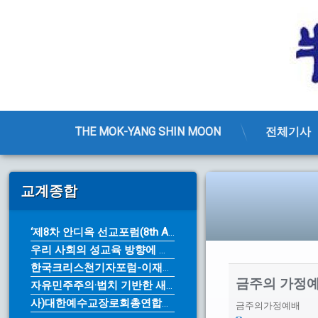
THE MOK-YANG SHIN MOON
전체기사
콘
텐
교계종합
츠
로
바
‘제8차 안디옥 선교포럼(8th An...
로
우리 사회의 성교육 방향에 대한 근본...
가
기
한국크리스천기자포럼-이재명 대통령의 ...
금주의 가정예배
자유민주주의·법치 기반한 새로운 10...
사)대한예수교장로회총연합회 제76주년...
금주의가정예배