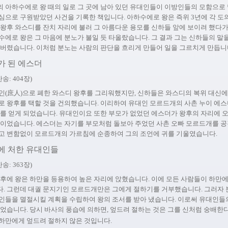
 아하수에로 왕 때의 일로 그 곳에 남아 있던 유대인들이 이방인들의 모함으로
심으로 구원받았던 사건을 기록한 책입니다. 아하수에로 왕은 즉위 3년에 각 도의
 왕후 와스디를 잔치 자리에 불러 그 아름다운 용모를 신하들 앞에 보이려 했다
에로 왕은 그 마음에 분노가 불일 듯 타올랐습니다. 그 결과 그는 신하들의 말
 버렸습니다. 이처럼 분노는 사람의 판단을 흐리게 만들어 일을 그르치게 만듭니
후가 된 에스더
송: 404장)
인(庶人)으로 폐한 와스디 왕후를 그리워했지만, 신하들은 와스디의 복위 대신
로 왕후를 택할 것을 건의했습니다. 이리하여 유대인 모르드개의 사촌 누이 에
회를 얻게 되었습니다. 유대인이요 또한 부모가 없었던 에스더가 왕후의 자리에 오
것이었습니다. 에스더는 자기를 부모처럼 돌보아 주었던 사촌 오빠 모르드개를 공
고 변함없이 모르드개의 가르침에 순종하여 그의 조언에 귀를 기울였습니다.
기에 처한 유대인들
송: 363장)
 후에 왕은 하만을 등용하여 높은 자리에 앉혔습니다. 이에 모든 사람들이 하만
. 그런데 대궐 문지기인 모르드개만은 그에게 절하기를 거부했습니다. 그러자 
인들을 멸절시킬 계획을 수립하여 왕의 조서를 받아 냈습니다. 이로써 유대인들
었습니다. 당시 바사의 풍습에 의하면, 엎드려 절하는 것은 그를 신처럼 숭배한
하만에게 엎드려 절하지 않은 것입니다.