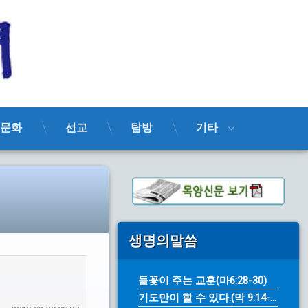
목양신문
문화
선교
탐방
기타
생명의말씀
들꽃이 주는 교훈(마6:28-30)
기도만이 할 수 있다.(막 9:14-...