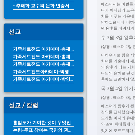
에스더서는 바벨론의
- 추태화 교수의 문화 변증서 《그리...
다가 하나님의 도우
치를 베푸는 가운데
당하였습니다. 아하수
던 왕후를 폐위시켜
선교
수 3월 3일 왕
(성경 : 에스더 2장 찬
가족세트전도 아카데미-총재 박영수 목...
아하수에로 왕은 서
가족세트전도 아카데미-총재 박영수 목...
처녀들 가운데서 새
가족세트전도 아카데미-총재 박영수 목...
의 왕후가 되는 기
가족세트전도아카데미-박영수 목사
나님의 은혜로 된 
가족세트전도 아카데미-박영수 목사
후에도 교만하지 않
목 3월 4일 위
(성경 : 에스더 3장 찬
설교 / 칼럼
에스더가 왕후가 된
경의를 표시했습니다
드개뿐 아니라 유대
홍범도가 기여한 것이 무엇인가?-한국...
와 같이 위태롭게 되
논평-투표 참여는 국민의 권리이자 의...
었기에 모르드개가 