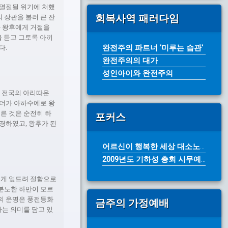
 멸절될 위기에 처했
회복사역 패러다임
 장관을 불러 큰 잔
가 왕후에게 거절을
을 듣고 그토록 아끼
완전주의 파트너 '미루는 습관'
다.
완전주의의 대가
성인아이와 완전주의
에 전국의 아리따운
스더가 아하수에로 왕
른 것은 순전히 하
포커스
경하였고, 왕후가 된
어르신이 행복한 세상 대소노인복지센터...
2009년도 기하성 총회 시무예배 성...
에게 엎드려 절함으로
분노한 하만이 모르
의 운명은 풍전등화
금주의 가정예배
다는 의미를 담고 있