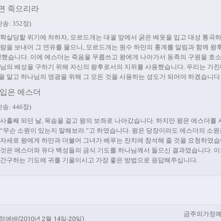
으면 죽으리라
송: 352장)
 학살당할 위기에 처하자, 모르드개는 대궐 앞에서 굵은 베옷을 입고 대성 통곡하
사람을 보내어 그 연유를 물으니, 모르드개는 원수 하만의 흉계를 알림과 함께 왕
요청했습니다. 이에 에스더는 죽음을 무릅쓰고 왕에게 나아가서 동족의 구원을 
나님의 배성을 구하기 위해 자신의 왕후로서의 지위를 사용했습니다. 우리는 가진
을 알고 하나님의 영광을 위해 그 모든 것을 사용하는 성도가 되어야 하겠습니다
총 입은 에스더
송: 446장)
사흘째 되던 날, 목숨을 걸고 왕의 보좌로 나아갔습니다. 하지만 왕은 에스더를
 “무슨 소원이 있는지 말해보라.”고 하였습니다. 왕은 당장이라도 에스더의 소
 자세로 왕에게 하만과 더불어 그녀가 베푸는 잔치에 참석해 줄 것을 요청하였습
 것은 에스더와 유다 백성들의 금식 기도를 하나님께서 들으신 결과였습니다. 
 간구하는 기도에 귀를 기울이시고 가장 좋은 방법으로 응답해주십니다.
금주의가정
예배(2010년 2월 14일-20일)