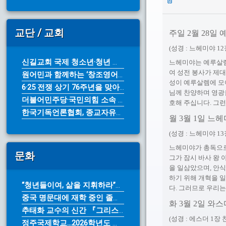
교단 / 교회
주일 2월 28일
(성경 : 느헤미야 12
신길교회 국제 청소년·청년 성령 컨퍼...
느헤미야는 예루살렘
여 성전 봉사가 제
원어민과 함께하는 ‘창조영어캠프’ 7...
성이 예루살렘에 모
6·25 전쟁 상기 76주년을 맞아 ...
님께 찬양하며 영광
더불어민주당·국민의힘 소속 광역단체장...
호해 주십니다. 그
한국기독언론협회, 종교자유정책연구원에...
월 3월 1일 느
(성경 : 느헤미야 13
느헤미야가 총독으로
문화
그가 잠시 바사 왕
을 일삼았으며, 안
하기 위해 개혁을 
“청년들이여, 삶을 지휘하라”… 아르...
다. 그러므로 우리
중국 명문대에 재학 중인 졸업생들 참...
화 3월 2일 와
추태화 교수의 신간 『그리스도인의 영...
(성경 : 에스더 1장 찬
정주국제학교...2026학년도 가을학...