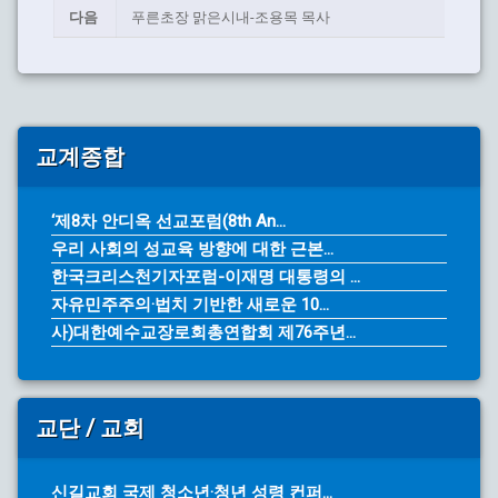
다음
푸른초장 맑은시내-조용목 목사
교계종합
‘제8차 안디옥 선교포럼(8th An...
우리 사회의 성교육 방향에 대한 근본...
한국크리스천기자포럼-이재명 대통령의 ...
자유민주주의·법치 기반한 새로운 10...
사)대한예수교장로회총연합회 제76주년...
교단 / 교회
신길교회 국제 청소년·청년 성령 컨퍼...