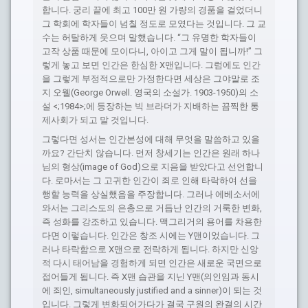
합니다. 궁리 끝에 최고 100만 원 가량의 경품을 걸었더니
그 학회에 학자들이 넘칠 정도로 모였다는 것입니다. 그 교
수는 허탈하게 웃으며 말했습니다. “그 유명한 학자들이
고작 상품 때문에 모이다니, 아이고 그게 말이 됩니까!” 그
렇게 놓고 보면 인간은 한심한 X맨입니다. 그럼에도 인간
을 그렇게 부정적으로만 가정한다면 세상은 그야말로 조
지 오웰(George Orwell. 영국의 소설가. 1903-1950)의 소
설 <;1984>;에 등장하는 빅 브라더가 지배하는 끔찍한 통
제사회가 되고 말 것입니다.
그렇다면 성서는 인간본성에 대해 무엇을 말씀하고 있을
까요? 간단치 않습니다. 먼저 창세기는 인간은 원래 하나
님의 형상(image of God)으로 지음을 받았다고 선언합니
다. 로마서는 그 고귀한 인간이 죄로 인해 타락하여 선을
행할 능력을 상실했음을 주장합니다. 그러나 에베소서에
와서는 그리스도의 은총으로 거듭난 인간의 거룩한 변화,
즉 성화를 강조하고 있습니다. 맥그리거의 용어를 차용한
다면 이렇습니다. 인간은 창조 시에는 Y맨이었습니다. 그
러나 타락함으로 X맨으로 전락하게 됩니다. 하지만 신앙
적 다시 태어남을 경험하게 되면 인간은 새로운 국면으로
접어들게 됩니다. 즉 X맨 습관을 지닌 Y맨(의인임과 동시
에 죄인, simultaneously justified and a sinner)이 되는 것
입니다. 그렇게 변화되어가다가 결국 구원의 완결의 시간