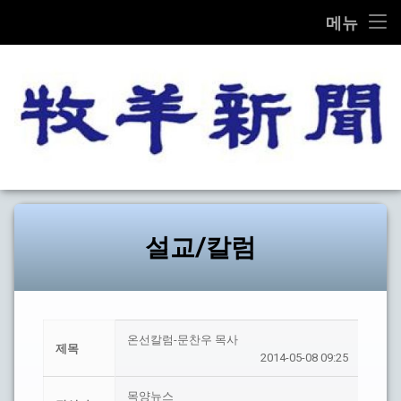
THE MOK-YANG SHIN MOON
메뉴
콘
전체기사
텐
츠
교계종합
로
바
로
교단/교회
가
목양신
기
설교/칼럼
문화
설교/칼럼
선교
탐방
온선칼럼-문찬우 목사
제목
2014-05-08 09:25
기타
목양뉴스