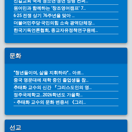
신길교회 국제 청소년·청년 성령 컨퍼...
원어민과 함께하는 ‘창조영어캠프’ 7...
6·25 전쟁 상기 76주년을 맞아 ...
더불어민주당·국민의힘 소속 광역단체장...
한국기독언론협회, 종교자유정책연구원에...
문화
“청년들이여, 삶을 지휘하라”… 아르...
중국 명문대에 재학 중인 졸업생들 참...
추태화 교수의 신간 『그리스도인의 영...
정주국제학교...2026학년도 가을학...
- 추태화 교수의 문화 변증서 《그리...
선교