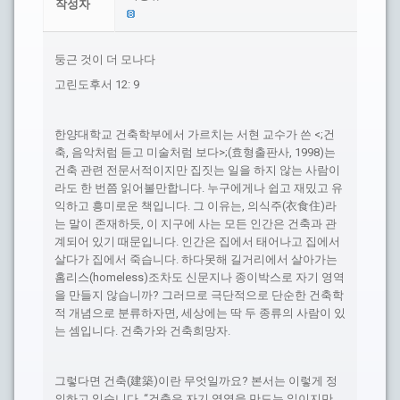
작성자
둥근 것이 더 모나다
고린도후서 12: 9
한양대학교 건축학부에서 가르치는 서현 교수가 쓴 <;건
축, 음악처럼 듣고 미술처럼 보다>;(효형출판사, 1998)는
건축 관련 전문서적이지만 집짓는 일을 하지 않는 사람이
라도 한 번쯤 읽어볼만합니다. 누구에게나 쉽고 재밌고 유
익하고 흥미로운 책입니다. 그 이유는, 의식주(衣食住)라
는 말이 존재하듯, 이 지구에 사는 모든 인간은 건축과 관
계되어 있기 때문입니다. 인간은 집에서 태어나고 집에서
살다가 집에서 죽습니다. 하다못해 길거리에서 살아가는
홈리스(homeless)조차도 신문지나 종이박스로 자기 영역
을 만들지 않습니까? 그러므로 극단적으로 단순한 건축학
적 개념으로 분류하자면, 세상에는 딱 두 종류의 사람이 있
는 셈입니다. 건축가와 건축희망자.
그렇다면 건축(建築)이란 무엇일까요? 본서는 이렇게 정
의하고 있습니다. “건축은 자기 영역을 만드는 일이지만