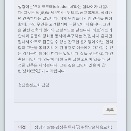
성경에는‘오이코도메(oikodome)’라는 헬라어가 나옵니
다. 그것은 덕(德)을 세운다는 뜻으로, 공교롭게도, 직역하
면 건축한다는 말입니다. 이제 우리들이 신앙 인격을 형성
할 때, 과연 무엇을 고려할지에 대한 답이 나옵니다. 그것
은 일반 건축의 원리와 근본적으로 같습니다. 바로‘개인의
안식과 공동의 평화를 동시에 추구하는 것’입니다. 혼자만
잘나서 아무도 접근할 수 없는 완고한 원기둥이 아닌, 연약
함과 고난을 통해 지니게 된 흠결로 이웃에게 다가갈 수 있
는 각기둥이 되어야 한다는 말입니다. 집을 짓는다고 다 건
축은 아닙니다. 안팎에 대한 균형 잡힌 고민이 있을 때 진
정한 건축은 시작됩니다. 그런 깊은 고민이 있을 때 참
된‘성화(聖化)’가 시작됩니다.
청담온선교회 담임
목록
이전
생명의 말씀-김상용 목사(청주중앙순복음교회)