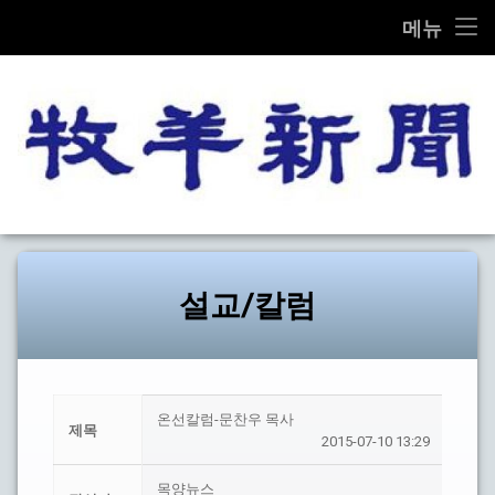
THE MOK-YANG SHIN MOON
메뉴
콘
전체기사
텐
츠
교계종합
로
바
로
교단/교회
가
목양신
기
설교/칼럼
문화
설교/칼럼
선교
탐방
온선칼럼-문찬우 목사
제목
2015-07-10 13:29
기타
목양뉴스