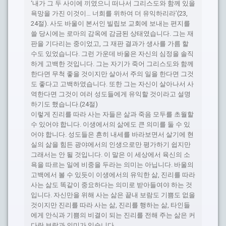
‘내가 그 두 사이에 끼였으니 떠나서 그리스도와 함께 있을
욕망을 가진 이것이… 너희를 위하여 더 유익하리라’(23,
24절). 사도 바울이 본서인 빌립보 교회에 보내는 편지를
쓸 당시에는 로마의 감옥에 감금된 상태였습니다. 그는 재
판을 기다리는 중이었고, 그 재판 결과가 생사를 가름 할
수도 있었습니다. 그런 가운데 바울은 자신의 심정을 솔직
하게 고백한 것입니다. 그는 자기가 죽어 그리스도와 함께
한다면 무척 좋을 것이지만 살아서 주의 일을 한다면 그것
도 좋다고 고백하였습니다. 또한 그는 자신이 살아나서 사
역한다면 그것이 여러 성도들에게 유익할 것이라고 설명
하기도 했습니다.(24절)
이렇게 진리를 따라 사는 자들은 삶과 죽음 모두를 초월할
수 있어야 합니다. 이생에서의 삶에도 큰 의미를 둘 수 있
어야 합니다. 성도들은 흔히 내세를 바라보면서 살기에 현
실의 삶을 힘든 광야에서의 인생으로만 평가하기 쉽지만
그래서는 안 될 것입니다. 이 말은 이 세상에서 육신의 소
욕을 따르는 일에 비중을 두라는 의미는 아닙니다. 바울의
고백에서 볼 수 있듯이 이생에서의 유익한 삶, 진리를 따라
사는 삶도 똑같이 중요하다는 의미로 받아들여야 하는 것
입니다. 자신만을 위해 사는 삶은 끝내 보람도 기쁨도 없을
것이지만 진리를 따라 사는 삶, 진리를 행하는 삶, 타인들
에게 안식과 기쁨의 비결이 되는 진리를 전해 주는 삶은 커
다란 보람과 의미가 있습니다.