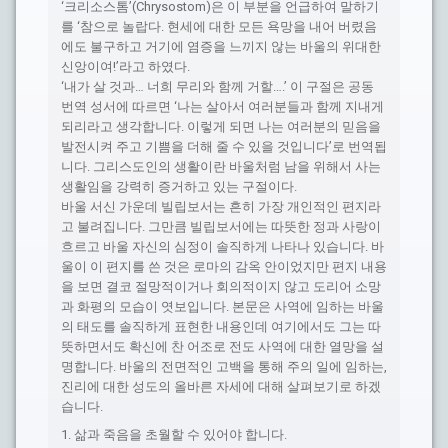
‘크리소스톰’(Chrysostom)은 이 부분을 언급하여 말하기
를 ‘참으로 놀랍다. 현세에 대한 모든 욕망을 내어 버렸음
에도 불구하고 거기에 염증을 느끼지 않는 바울의 위대한
신앙이여!’라고 하였다.
‘내가 살 것과… 너희 무리와 함께 거할….’ 이 구절은 공동
번역 성서에 따르면 ‘나는 살아서 여러분들과 함께 지내게
되리라고 생각합니다. 이렇게 되면 나는 여러분의 믿음을
발전시켜 주고 기쁨을 더해 줄 수 있을 것입니다’로 번역됩
니다. 그리스도인의 생활이란 바울처럼 남을 위해서 사는
생활임을 강력히 증거하고 있는 구절이다.
바울 서신 가운데 빌립보서는 흔히 가장 개인적인 편지라
고 불려집니다. 그만큼 빌립보서에는 따뜻한 정과 사랑이
흐르고 바울 자신의 심정이 솔직하게 나타나 있습니다. 바
울이 이 편지를 쓴 것은 로마의 감옥 안이었지만 편지 내용
을 보면 결코 절망적이거나 회의적이지 않고 도리어 소망
과 화평의 모습이 엿보입니다. 본문은 사역에 임하는 바울
의 태도를 솔직하게 표현한 내용인데 여기에서도 그는 따
뜻하면서도 확신에 찬 어조로 전도 사역에 대한 열망을 설
명합니다. 바울의 전면적인 고백을 통해 주의 일에 임하는,
진리에 대한 성도의 올바른 자세에 대해 살펴보기로 하겠
습니다.
1. 삶과 죽음을 초월할 수 있어야 합니다.