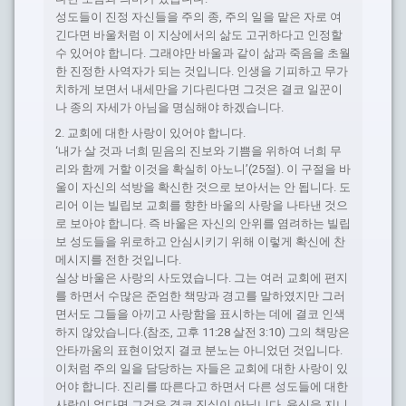
성도들이 진정 자신들을 주의 종, 주의 일을 맡은 자로 여
긴다면 바울처럼 이 지상에서의 삶도 고귀하다고 인정할
수 있어야 합니다. 그래야만 바울과 같이 삶과 죽음을 초월
한 진정한 사역자가 되는 것입니다. 인생을 기피하고 무가
치하게 보면서 내세만을 기다린다면 그것은 결코 일꾼이
나 종의 자세가 아님을 명심해야 하겠습니다.
2. 교회에 대한 사랑이 있어야 합니다.
‘내가 살 것과 너희 믿음의 진보와 기쁨을 위하여 너희 무
리와 함께 거할 이것을 확실히 아노니’(25절). 이 구절을 바
울이 자신의 석방을 확신한 것으로 보아서는 안 됩니다. 도
리어 이는 빌립보 교회를 향한 바울의 사랑을 나타낸 것으
로 보아야 합니다. 즉 바울은 자신의 안위를 염려하는 빌립
보 성도들을 위로하고 안심시키기 위해 이렇게 확신에 찬
메시지를 전한 것입니다.
실상 바울은 사랑의 사도였습니다. 그는 여러 교회에 편지
를 하면서 수많은 준엄한 책망과 경고를 말하였지만 그러
면서도 그들을 아끼고 사랑함을 표시하는 데에 결코 인색
하지 않았습니다.(참조, 고후 11:28 살전 3:10) 그의 책망은
안타까움의 표현이었지 결코 분노는 아니었던 것입니다.
이처럼 주의 일을 담당하는 자들은 교회에 대한 사랑이 있
어야 합니다. 진리를 따른다고 하면서 다른 성도들에 대한
사랑이 없다면 그것은 결코 진실이 아닙니다. 육신을 지니