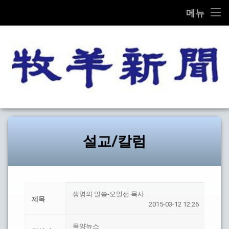
THE MOK-YANG SHIN MOON
메뉴
콘
전체기사
텐
츠
교계종합
로
바
로
교단/교회
가
목양신
기
설교/칼럼
문화
설교/칼럼
선교
탐방
생명의 말씀-오일선 목사
제목
2015-03-12 12:26
기타
목양뉴스