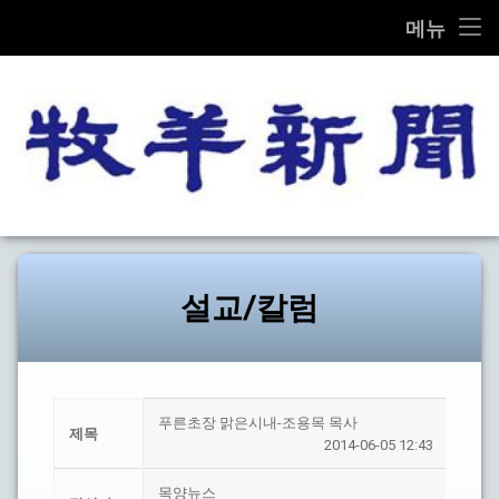
THE MOK-YANG SHIN MOON
메뉴
콘
전체기사
텐
츠
교계종합
로
바
로
교단/교회
가
목양신
기
설교/칼럼
문화
설교/칼럼
선교
탐방
푸른초장 맑은시내-조용목 목사
제목
2014-06-05 12:43
기타
목양뉴스