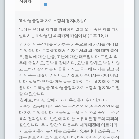
작성자
'하나님긍정과 자기부정의 경지(境地)'
"…이는 우리로 자기를 의뢰하지 말고 오직 죽은 자를 다시
살리시는 하나님만 의뢰하게 하심이라"(고후 1:8,9)
신자의 믿음상태를 평가하는 기준으로 세 가지를 생각할
수 있습니다. 교회생활에서 신자로서의 의무에 대한 충실
도, 핍박에 대한 반응, 고난에 대한 태도입니다. 교인의 의
무에 충실하고, 핍박을 감내하며, 고난을 당해도 낙심치 않
고 오히려 감사하는 마음을 가지고 극복해 나가는 깊고 강
한 믿음은 세월이 지난다고 저절로 이루어지는 것이 아닙
니다. 상당한 연단과 깨달음을 통하여 그런 경지에 이르게
됩니다. 그 핵심을 '하나님긍정과 자기부정의 경지'라고 말
할 수 있습니다.
첫째로, 하나님 앞에서 자기 욕심을 비워야 합니다.
사람의 소유에 대한 욕망은 긍정적인 면과 부정적인 면을
다 가지고 있습니다. 오늘날의 문명은 인간의 끝없는 소유
욕의 결과입니다. 반면에 과다한 소유욕은 쟁투와 파괴의
원인입니다. 두 사람간의 다툼부터 세계대전에 이르기까
지 모든 싸움의 근저에는 소유욕이 있습니다. 소유욕 그 자
체는 죄도 아니고 악도 아닙니다. 다만 하나님의 허락하심