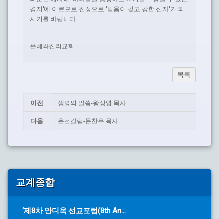
경지'에 이르므로 진정으로 '믿음이 깊고 강한 신자'가 되
시기를 바랍니다.
은혜와진리교회
목록
이전
생명의 말씀-왕상엽 목사
다음
온선칼럼-문찬우 목사
교계종합
‘제8차 안디옥 선교포럼(8th An...