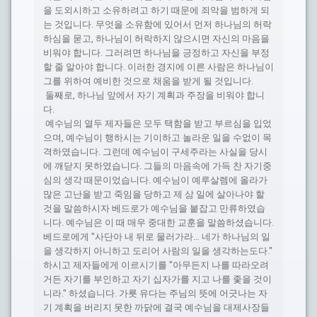
을 도외시하고 소유하려고 하기 때문에 죄악을 범하게 되
는 것입니다. 무엇을 소유함에 있어서 먼저 하나님의 허락
하심을 묻고, 하나님이 허락하지 않으시면 자신의 마음을
비워야 합니다. 그러려면 하나님을 긍정하고 자신을 부정
할 줄 알아야 합니다. 이러한 경지에 이른 사람은 하나님이
그를 위하여 예비한 것으로 채움을 받게 될 것입니다.
둘째로, 하나님 앞에서 자기 계획과 주장을 비워야 합니
다.
예수님의 열두 제자들은 모두 택함을 받고 부르심을 입었
으며, 예수님이 행하시는 기이하고 놀라운 일을 수없이 목
격하였습니다. 그런데 예수님이 구세주라는 사실을 당시
에 깨닫지 못하였습니다. 그들의 마음속에 가득 찬 자기중
심의 생각 때문이었습니다. 예수님이 예루살렘에 올라가
많은 고난을 받고 죽임을 당하고 제 삼 일에 살아나야 할
것을 말씀하시자 베드로가 예수님을 붙잡고 만류하였습
니다. 예수님은 이 때 매우 중대한 교훈을 말씀하셨습니다.
베드로에게 "사단아 내 뒤로 물러가라… 네가 하나님의 일
을 생각하지 아니하고 도리어 사람의 일을 생각하는도다."
하시고 제자들에게 이르시기를 "아무든지 나를 따라오려
거든 자기를 부인하고 자기 십자가를 지고 나를 좇을 것이
니라." 하셨습니다. 가룟 유다는 주님의 뜻에 어긋나는 자
기 계획을 버리지 못한 까닭에 결국 예수님을 대제사장들