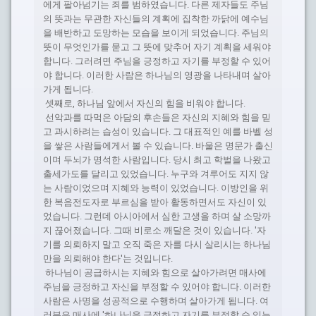
에게 팔아넘기는 죄를 범하였습니다. 다른 제자들도 주님
의 뜻과는 무관한 자신들의 계획에 집착한 까닭에 예수님
을 배반하고 도망하는 모습을 보이게 되었습니다. 주님의
뜻이 무엇인가를 묻고 그 뜻에 맞추어 자기 계획을 세워야
합니다. 그러려면 주님을 긍정하고 자기를 부정할 수 있어
야 합니다. 이러한 사람은 하나님의 영광을 나타내며 살아
가게 됩니다.
셋째로, 하나님 앞에서 자신의 힘을 비워야 합니다.
선악과를 따먹은 아담의 후손들은 자신의 지혜와 힘을 믿
고 과시하려는 습성이 있습니다. 그 대표적인 예를 바벨 성
을 쌓은 사람들에게서 볼 수 있습니다. 바울은 명문가 출신
이며 두뇌가 명석한 사람입니다. 당시 최고 학벌을 나왔고
출세가도를 달리고 있었습니다. 누구와 겨루어도 지지 않
는 사람이었으며 지혜와 능력이 있었습니다. 이방인을 위
한 복음전도자로 부르심을 받아 활동하면서도 자신이 있
었습니다. 그런데 아시아에서 심한 고생을 하며 살 소망까
지 끊어졌습니다. 그때 비로소 깨달은 것이 있습니다. '자
기를 의뢰하지 말고 오직 죽은 자를 다시 살리시는 하나님
만을 의뢰해야 한다'는 것입니다.
하나님이 공급하시는 지혜와 힘으로 살아가려면 매사에
주님을 긍정하고 자신을 부정할 수 있어야 합니다. 이러한
사람은 사명을 성공적으로 수행하며 살아가게 됩니다. 여
러분은 매사에 '하나님을 긍정하고 자기를 부정할 수 있는