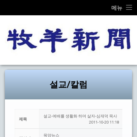
THE MOK-YANG SHIN MOON
메뉴
콘
전체기사
텐
츠
교계종합
로
바
로
교단/교회
가
목양신
기
설교/칼럼
문화
설교/칼럼
선교
탐방
설교-예배를 생활화 하며 살자-심재덕 목사
제목
2011-10-20 11:18
기타
목양뉴스