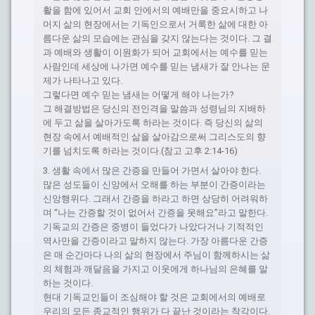
활을 함에 있어서 교회 안에서의 예배만을 중요시하고 나
머지 삶의 현장에서는 기독인으로서 거룩한 삶에 대한 아
름다운 삶의 모습에는 관심을 갖지 않는다는 것이다. 그 결
과 예배와 생활이 이원화가 되어 교회에서는 예수를 믿는
사람인데 세상에 나가면 예수를 믿는 냄새가 잘 안나는 문
제가 나타나고 있다.
그렇다면 예수 믿는 냄새는 어떻게 해야 나는가?
그 해결방법은 당신의 전인격을 말씀과 성령님의 지배하
에 두고 삶을 살아가도록 하라는 것이다. 즉 당신의 삶의
현장 속에서 예배적인 삶을 살아감으로써 그리스도의 향
기를 넘치도록 하라는 것이다.(참고 고후 2:14-16)
3. 생활 속에서 많은 간증을 만들어 가면서 살아야 한다.
많은 성도들이 신앙에서 오해를 하는 부분이 간증이라는
신앙행위다. 그래서 간증을 하라고 하면 상당히 어려워하
며 “나는 간증할 것이 없어서 간증을 못해요”라고 말한다.
기독교의 간증은 중병이 들었다가 나았다거나 기적적인
역사만을 간증이라고 말하지 않는다. 가장 아름다운 간증
은 매 순간마다 나의 삶의 현장에서 주님이 함께하시는 삶
의 체험과 깨달음을 가지고 이웃에게 하나님의 은혜를 말
하는 것이다.
현대 기독교인들이 조심해야 할 것은 교회에서의 예배로
우리의 모든 종교적인 행위가 다 끝난 것이라는 착각이다.