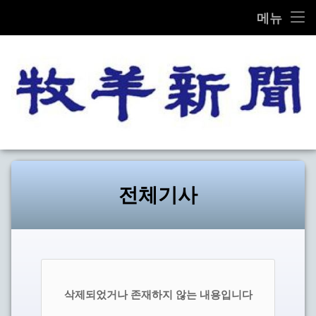
THE MOK-YANG SHIN MOON
메뉴
전체기사
교계종합
교단/교회
목양신
설교/칼럼
문화
전체기사
선교
탐방
기타
삭제되었거나 존재하지 않는 내용입니다