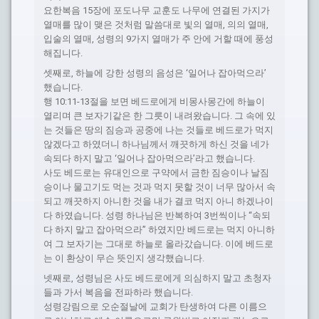
요한복음 15장에 포도나무 교훈도 나무에 연결된 가지가
열매를 많이 맺은 것처럼 말씀대로 빛의 열매, 의의 열매,
입술의 열매, 성령의 9가지 열매가 주 안에 거할 때에 풍성
해집니다.
셋째로, 하늘에 강한 성령의 음성은 ‘일어나 잡아먹으라’
했습니다.
행 10:11-13절을 보면 베드로에게 비몽사몽간에 하늘이
열리며 큰 보자기같은 한 그릇이 내려왔습니다. 그 속에 있
는 것들은 땅의 짐승과 공중에 나는 것들로 베드로가 먹지
않겠다고 하였더니 하나님께서 깨끗하게 하신 것을 네가
속되다 하지 말고 ‘일어나 잡아먹으라’라고 했습니다.
사도 베드로는 유대인으로 구약에서 금한 짐승이나 날짐
승이나 물고기도 먹는 것과 먹지 못할 것이 너무 많아서 속
되고 깨끗하지 아니한 것을 내가 결코 먹지 아니 하겠나이
다 하였습니다. 성령 하나님은 반복하여 3번씩이나 “속되
다 하지 말고 잡아먹으라” 하였지만 베드로는 먹지 아니하
여 그 보자기는 그대로 하늘로 올라갔습니다. 이에 베드로
는 이 환상이 무슨 뜻인지 생각했습니다.
넷째로, 성령님은 사도 베드로에게 의심하지 말고 초청자
들과 가서 복음을 전파하라 했습니다.
성령강림으로 오순절날에 교회가 탄생하여 다른 이름으