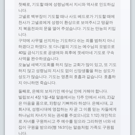
첫째로, 기도할 때에 성령님께서 지시와 역사로 인도하십
니다.
고넬료 백부장이 기도할 때나 사도 베드로가 기도할 때에
천사가 고넬료에게 성령이 환상으로 보여주시고 땅끝까
지 복음전파의 문을 열어 주셨습니다. 기도는 만능의 키입
니다.
구약에 사무엘 선지자는 기도하다 쉬는 죄를 범하지 아니
하겠다고 하였다. 또 다니엘의 기도는 예수님의 모범으로
40일 금식기도로 공생애와 최후에 겟세마네 기도로 구속
사역을 완수하셨습니다.
오늘날 새벽기도회를 하지 않는 교회가 많이 있고, 또 기도
하지 않고 성령님의 지시도 없이 신앙생활을 하는 성도가
성도가 많습니다. 기도는 영혼의 호흡과 같습니다. 호흡하
지 아니하면 죽습니다.
둘째로, 은혜의 보자기인 예수님 안에 거해야 합니다.
빌립보서 4장 1절-4절 말씀에서는 1)주 안에서 서라, 2)같
은 마음을 품으로, 3)항상 기뻐하라 하셨다. 은혜시대, 교
회시대, 성령시대에 영접하는 자 곧 그 이름 믿는 자들에게
하나님의 자녀가 되는 권세를 주셨으니(요 1:12) 개인적으
로 자녀를 구원하시고 주 예수를 믿으라 그리하면 너와 네
집이 구원을 받으라(행 16:31)는 말씀처럼 가족도 구원됩
니다.