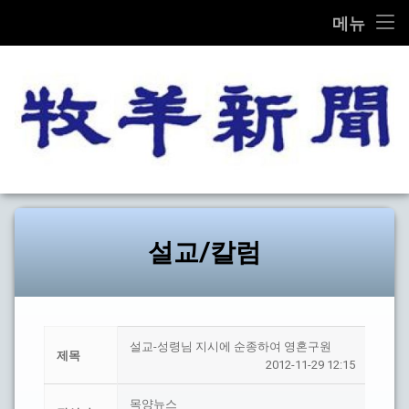
THE MOK-YANG SHIN MOON
메뉴
콘
전체기사
텐
츠
교계종합
로
바
로
교단/교회
가
목양신
기
설교/칼럼
문화
설교/칼럼
선교
탐방
설교-성령님 지시에 순종하여 영혼구원
제목
2012-11-29 12:15
기타
목양뉴스