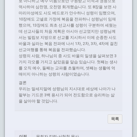
로 아니하고 예수 이름으로만 구원받고 이적과 권능으로
역사하여 삼천명, 오천명 회개했습니다. 또 8장을 보면 사
마리아성에도 사도 베드로가 안수하니 성령이 임했으며,
10장에도 고넬료 가정에 복음을 전파하니 성령님이 임재
했으며, 13장에도 최초 선교사를 성령이 구분하여 세웠는
데 선교사들의 처음 계획은 아시아 선교였지만 성령님께
서는 빌립보 지방으로 선교를 지시하서 이에 순종한 사도
바울과 실라는 복음 전파에 나서 1차, 2차, 3차, 4차에 걸친
선교여행를 통해 복음을 전파했습니다.
성령의 사람, 하나님의 종 사도 바울의 일생을 살펴보면 3
가지 각오를 가지고 살았음을 알습 있습니다. 첫째는 생사
를 오직 예수, 둘째는 교파를 초월하며, 셋째는 생활에 억
매이지 아니하는 성령의 사람이였습니다.
결론
우리는 말세지말에 성령님의 지시대로 세상에 나아가 나
팔부는 기드온 3백 용사가 되어 전도함으로 승리하는 삶
을 살아야 할 것입니다.
목록
이전
목회자 칼럼-서헌철 목사