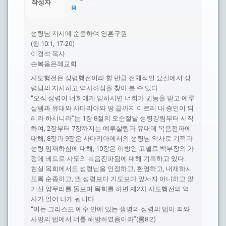
작성자
성령님 지시에 순종하여 영혼구원
(행 10:1, 17-20)
이경석 목사
순복음은혜교회
사도행전은 성령행전이라 할 만큼 전체적인 요절에서 성
령님의 지시하고 역사하심을 찾아 볼 수 있다.
“오직 성령이 너희에게 임하시면 너희가 권능을 받고 예루
살렘과 유대와 사마리아와 땅 끝까지 이르러 내 증인이 되
리라 하시니라”는 1장 8절의 오순절날 성령강림부터 시작
하여, 2장부터 7장까지는 예루살렘과 유대에 복음전파에
대해, 8장과 9장은 사마리아에서의 성령님 역사로 기적과
성령 임재하심에 대해, 10장은 이방인 고넬료 백부장의 가
정에 베드로 사도의 복음전파됨에 대해 기록하고 있다.
현실 목회에서도 성령님을 인정하고, 환영하고, 내재하시
도록 순종하고, 또 성령보다 기도보다 앞서지 아니하고 맡
기신 양무리를 돌보며 목회를 하면 제2차 사도행전의 역
사가 일어 나게 됩니다.
“이는 그리스도 예수 안에 있는 생명의 성령의 법이 죄와
사망의 법에서 너를 해방하였음이라”(롬8:2)