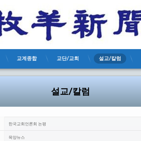
교계종합
교단/교회
설교/칼럼
설교/칼럼
한국교회언론회 논평
목양뉴스