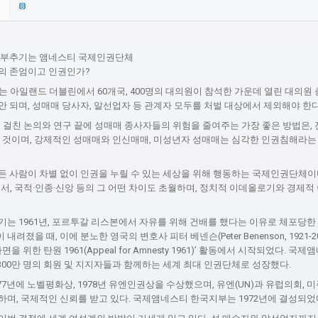
 부추기는 앰네스티 국제인권단체
의 존엄이고 인권인가?
는 아일랜드 더블린에서 60개국, 400명의 대의원이 참석한 가운데 열린 대의원 
 되며, 성매매 당사자, 알선업자 등 관계자 모두를 처벌 대상에서 제외해야 한다
 걸친 논의와 연구 끝에 성매매 종사자들의 위험을 줄여주는 가장 좋은 방법은, 
린 것이며, 강제적인 성매매와 인신매매, 미성년자 성매매는 심각한 인권침해라는
든 사람이 차별 없이 인권을 누릴 수 있는 세상을 위해 행동하는 국제인권단체이
서, 국적·인종·신앙 등의 그 어떤 차이도 초월하며, 정치적 이데올로기와 경제
기는 1961년, 포르투갈 리스본에서 자유를 위해 건배를 했다는 이유로 체포당한
내려졌을 때, 이에 분노한 영국의 변호사 피터 베넨슨(Peter Benenson, 1921-
을 위한 탄원 1961(Appeal for Amnesty 1961)’ 활동에서 시작되었다. 국
 300만 명의 회원 및 지지자들과 함께하는 세계 최대 인권단체로 성장했다.
7년에 노벨평화상, 1978년 유엔인권상을 수상했으며, 유엔(UN)과 유럽의회,
며, 국제적인 신뢰를 받고 있다. 국제앰네스티 한국지부는 1972년에 결성되었