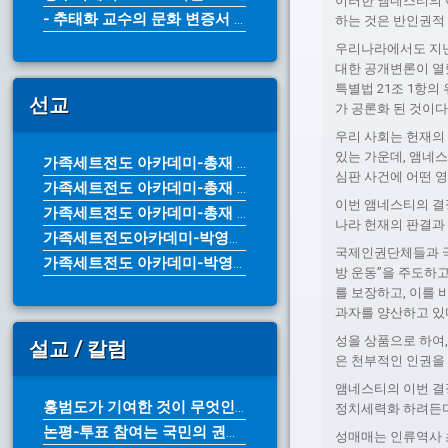
이러한 앰네스티의 
- 추태화 교수의 문화 변증서 《그리...
하는 것은 반인권적
우리나라에서도 지난 
대한 공개변론이 열렸
특별법 21조 1항의
선교
가 공론화 된 것이다
우리 사회는 헌재의 
있는 가운데, 앰네
가족세트전도 아카데미-총재 박영수 목...
심판 사건에 어떤 영
가족세트전도 아카데미-총재 박영수 목...
이번 앰네스티의 결
가족세트전도 아카데미-총재 박영수 목...
나라 헌재의 판결과
가족세트전도아카데미-박영수 목사
국제인권단체들과 국
가족세트전도 아카데미-박영수 목사
방 운동”을 주도하
를 보장하고, 이를 
과자를 양산하고 있
성을 상품으로 하여,
설교 / 칼럼
은 천부적인 인권을
앰네스티의 이번 결
홍범도가 기여한 것이 무엇인가?-한국...
정치세력화 하려든다면
논평-투표 참여는 국민의 권리이자 의...
성매매는 인류역사 