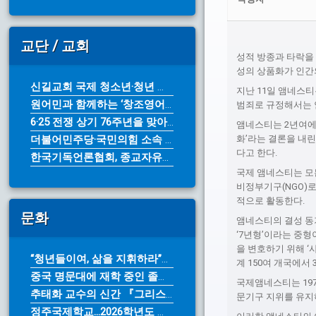
교단 / 교회
성적 방종과 타락을
성의 상품화가 인간
신길교회 국제 청소년·청년 성령 컨퍼...
지난 11일 앰네스티
원어민과 함께하는 ‘창조영어캠프’ 7...
범죄로 규정해서는 안
6·25 전쟁 상기 76주년을 맞아 ...
앰네스티는 2년여에
더불어민주당·국민의힘 소속 광역단체장...
화’라는 결론을 내
다고 한다.
한국기독언론협회, 종교자유정책연구원에...
국제 앰네스티는 모
비정부기구(NGO)로
적으로 활동한다.
문화
앰네스티의 결성 동
‘7년형’이라는 중형이 
을 변호하기 위해 ‘사면
“청년들이여, 삶을 지휘하라”… 아르...
계 150여 개국에서
중국 명문대에 재학 중인 졸업생들 참...
국제앰네스티는 197
추태화 교수의 신간 『그리스도인의 영...
문기구 지위를 유지하
정주국제학교...2026학년도 가을학...