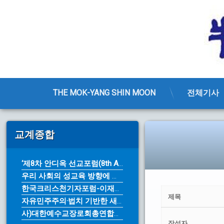
THE MOK-YANG SHIN MOON
전체기사
콘
텐
교계종합
츠
로
바
‘제8차 안디옥 선교포럼(8th An...
로
우리 사회의 성교육 방향에 대한 근본...
가
기
한국크리스천기자포럼-이재명 대통령의 ...
제목
자유민주주의·법치 기반한 새로운 10...
사)대한예수교장로회총연합회 제76주년...
작성자