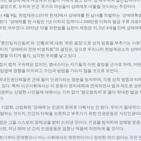
이번 결정에 세계 여성계의 반발이 거세게 일고 있다. 성 매수자와 알선업자까지
 결정으로, 오히려 빈곤 국가의 여성들이 성매매로 내몰릴 것이라는 주장이다.
4월 9일, 헌법재판소(이하 헌재)에서 성매매를 한 남녀를 처벌하는 ‘성매매특
다. '성매매를 한 사람은 1년 이하의 징역이나 300만원 이하의 벌금·구류·과료
 위헌 여부였다. 2012년 12월 위헌법률 심판이 제청된 지, 2년 4개월 만에 성매
.
‘혼인빙자간음죄’와 ‘간통죄’에 대한 ‘위헌 결정’으로 성적 방종을 부추기는 
스티의 “성매매의 전면 비범죄화”의 결정은, 앞으로 우리나라 헌법재판소의 성매
향을 미치게 될지, 심각한 우려를 낳고 있다.
정이 법적 구속력은 없지만, 앰네스티는 자기들의 이번 결정을 근거로 하여, 어
 입법에 영향을 미치려고 수단과 방법을 가리지 않을 것으로 보인다.
내인권단체들은 근래 들어 인권이라는 명분을 빙자하여, 각종 성적 방종과 타락
고 있다. 특히 서구사회에서는 이 운동이 정치세력과 연계되면서 법과 제도로 성
비판하는 선량한 시민들에 대해서는 가차 없이 ‘혐오범죄자’로 몰아 막대한 벌금
다.
 기업화, 산업화된 ‘성매매’는 인권의 문제로 다뤄서는 안 된다. 우리가 절대적으
 말하는 것이지, 인간의 타락을 보호하고 부추기기 위한 인권운동은 거짓인권이
정은 그들 스스로의 정체성을 밝히 드러낸 것이다. 인권을 빙자하여 성해방 운
, 지난 50여 년 간의 인권운동은 엄청난 역풍에 직면하게 될 것이다.
초기부터 존재했으나 어느 사회에서도 떳떳하다거나 장려한 적이 없다는 것은