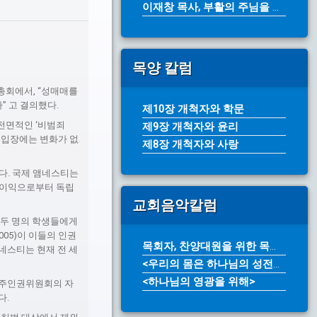
이재창 목사, 부활의 주님을 전하라(...
목양 칼럼
총회에서, “성매매를
” 고 결의했다.
제10장 개척자와 학문
전면적인 ‘비범죄
제9장 개척자와 윤리
 입장에는 변화가 없
제8장 개척자와 사랑
다. 국제 앰네스티는
적 이익으로부터 독립
교회음악칼럼
 두 명의 학생들에게
2005)이 이들의 인권
목회자, 찬양대원을 위한 목소리 개발...
제앰네스티는 현재 전 세
<우리의 몸은 하나님의 성전입니다>
<하나님의 영광을 위해>
 미주인권위원회의 자
다.