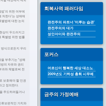
 처벌 대상에서 제외
회복사역 패러다임
별법’의 위헌 여부에
에 처한다'는 성매매
매특별법에 대한 논의
완전주의 파트너 '미루는 습관'
완전주의의 대가
사회현상이 두드러지고
성인아이와 완전주의
매 특별법 위헌 법률
떤 방식으로든지 우리
포커스
을 부추기는 “성해
해방의 자유와 권리
어르신이 행복한 세상 대소노인복지센터...
 부과와 체벌로써 전
2009년도 기하성 총회 시무예배 성...
로 보호해야 할 인권
라고 정의한다.
동을 주도하려들거나
금주의 가정예배
 인류보편적인 가치와