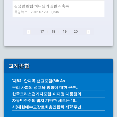
김성광 칼럼-하나님의 심판과 축복
목양뉴스
2012-07-20
1,635
17
18
19
20
교계종합
‘제8차 안디옥 선교포럼(8th An...
우리 사회의 성교육 방향에 대한 근본...
한국크리스천기자포럼-이재명 대통령의 ...
자유민주주의·법치 기반한 새로운 10...
사)대한예수교장로회총연합회 제76주년...