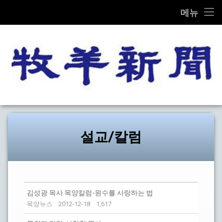
THE MOK-YANG SHIN MOON
메뉴
콘
전체기사
텐
츠
교계종합
로
바
로
교단/교회
가
목양신
기
설교/칼럼
문화
설교/칼럼
선교
탐방
김성광 목사 목양칼럼-원수를 사랑하는 법
기타
목양뉴스
2012-12-18
1,617