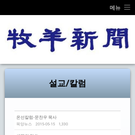
THE MOK-YANG SHIN MOON
메뉴
콘
전체기사
텐
츠
교계종합
로
바
로
교단/교회
가
목양신
기
설교/칼럼
문화
설교/칼럼
선교
탐방
온선칼럼-문찬우 목사
기타
목양뉴스
2015-05-15
1,330