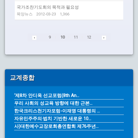
국가조찬기도회의 목적과 필요성
목양뉴스
2012-03-23
1,366
9
10
11
12
교계종합
‘제8차 안디옥 선교포럼(8th An...
우리 사회의 성교육 방향에 대한 근본...
한국크리스천기자포럼-이재명 대통령의 ...
자유민주주의·법치 기반한 새로운 10...
사)대한예수교장로회총연합회 제76주년...