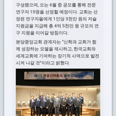
,
6
구성됐으며
오는
월 중 공모를 통해 전문
15
.
연구자
명을 선정할 예정이다
교회는 선
1
3
정된 연구자들에게
인당
천만 원의 저술
4
5
지원금을 지급해 총
억
천만 원 규모의 연
.
구 지원을 이어갈 방침이다
“
분당중앙교회 관계자는
신학과 교회가 함
,
께 성장하는 모델을 제시하고
한국교회와
세계교회에 기여하는 장기적 사역으로 발전
”
.
시켜 나갈 것
이라고 밝혔다