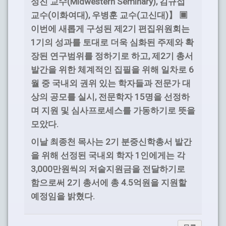
(Midwestern Seminary),
성진 교수
김규섭
(
),
(
)
교수
이화여대
우병훈 교수
고신대
】 ▣
2
이번에 새롭게 구성된 제
기 편집위원회는
1
기의 성과를 토대로 더욱 심화된 주제와 확
,
2
장된 연구범위를 정하기로 하고
제
기 총서
6
발간을 위한 체계적인 집필을 위해 일차로
월 중 국내외 권위 있는 학자들과 전문가 대
,
15
상의 공모를 실시
전문학자
명을 선정하
며 지원 및 심사프로세스를 가동하기로 뜻을
.
모았다
2
이날 최종천 목사는
기 분중신학총서 발간
1
을 위해 선정된 국내외 학자
인에게는 각
3,000
만원씩의 저술지원금을 전달하기로
2
4.5
함으로써
기 총서에 총
억원을 지원할
.
예정임을 밝혔다