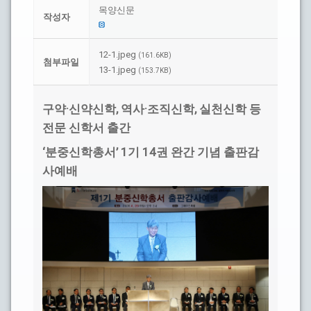
목양신문
작성자
12-1.jpeg
(161.6KB)
첨부파일
13-1.jpeg
(153.7KB)
·
,
·
,
구약
신약신학
역사
조직신학
실천신학 등
전문 신학서 출간
‘
’ 1
14
분중신학총서
기
권 완간 기념 출판감
사예배