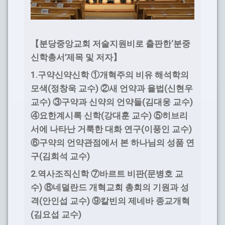
‘
【
분당중앙교회 저술지원비로 출판한
분중
’
신학총서
제목 및 저자
】
1.
구약신약신학
①
개혁주의 비유 해석학의
(
)
(
모색
정창욱 교수
②
새 언약과 율법
신현우
)
(
)
교수
③
구약과 신약의 언약들
김대웅 교수
(
)
④
요한계시록 신학
강대훈 교수
⑤
히브리
(
)
서에 나타난 거룩한 대화 연구
이풍인 교수
⑥
구약의 언약관점에서 본 하나님의 성품 연
(
)
구
김희석 교수
2.
(
역사조직신학
⑦
바르트 비판
문병호 교
)
수
⑧
네덜란드 개혁교회 총회의 기원과 성
(
)
격
안인섭 교수
⑨
칼빈의 제네바 종교개혁
(
)
김요섭 교수