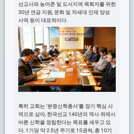
선교사와 농어촌 및 도서지역 목회자를 위한
30
,
년 연금 지원
문화 및 차세대 인재 양성
.
사역 등이 대표적이다
‘
’
특히 교회는
분중신학총서
를 장기 핵심 사
,
140
역으로 삼아
한국선교
년의 역사 위에서
바른 신학을 정립한다는 목표를 세우고 있
. 1
2.5
15
,
10
다
기당 약
년 주기로
권씩
총
기