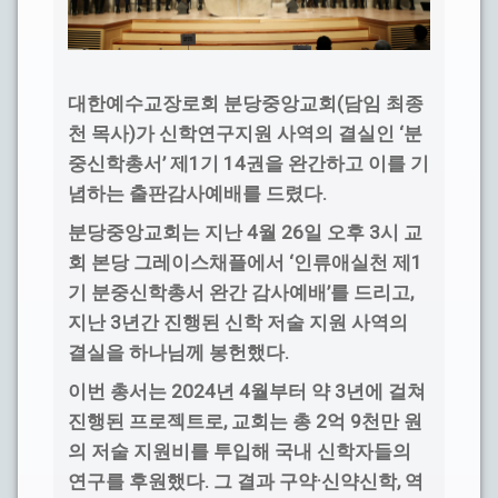
(
대한예수교장로회 분당중앙교회
담임 최종
)
‘
천 목사
가 신학연구지원 사역의 결실인
분
’
1
14
중신학총서
제
기
권을 완간하고 이를 기
.
념하는 출판감사예배를 드렸다
4
26
3
분당중앙교회는 지난
월
일 오후
시 교
‘
1
회 본당 그레이스채플에서
인류애실천 제
’
,
기 분중신학총서 완간 감사예배
를 드리고
3
지난
년간 진행된 신학 저술 지원 사역의
.
결실을 하나님께 봉헌했다
2024
4
3
이번 총서는
년
월부터 약
년에 걸쳐
,
2
9
진행된 프로젝트로
교회는 총
억
천만 원
의 저술 지원비를 투입해 국내 신학자들의
.
·
,
연구를 후원했다
그 결과 구약
신약신학
역