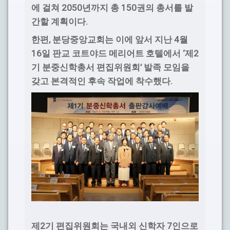
2050
150
에 걸쳐
년까지 총
권의 총서를 발
.
간할 계획이다
,
4
한편
분당중앙교회는 이에 앞서 지난
월
16
‘
2
일 판교 코트야드 메리어트 호텔에서
제
’
기 분중신학총서 편집위원회
발족 모임을
.
갖고 본격적인 후속 작업에 착수했다
2
7
제
기 편집위원회는 국내외 신학자
인으로