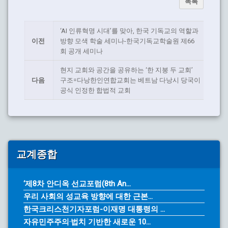
목록
‘AI 인류혁명 시대’를 맞아, 한국 기독교의 역할과
이전
방향 모색 학술 세미나-한국기독교학술원 제66
회 공개 세미나
현지 교회와 공간을 공유하는 ‘한 지붕 두 교회’
다음
구조=다낭한인연합교회는 베트남 다낭시 당국이
공식 인정한 합법적 교회
교계종합
‘제8차 안디옥 선교포럼(8th An...
우리 사회의 성교육 방향에 대한 근본...
한국크리스천기자포럼-이재명 대통령의 ...
자유민주주의·법치 기반한 새로운 10...