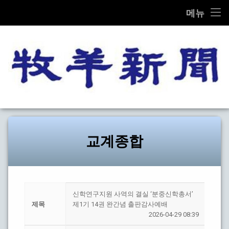
THE MOK-YANG SHIN MOON
메뉴
콘
전체기사
텐
츠
교계종합
로
바
로
교단/교회
가
목양신
기
설교/칼럼
문화
교계종합
선교
탐방
신학연구지원 사역의 결실 ‘분중신학총서’
제목
제1기 14권 완간념 출판감사예배
기타
2026-04-29 08:39