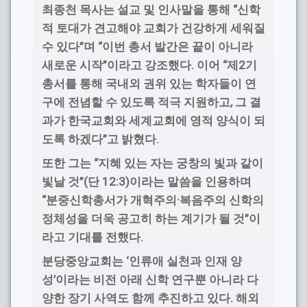
“
최종천 목사는 설교 및 인사말을 통해
신학
적 토대가 견고해야 교회가 건강하게 세워질
”
“
수 있다
며
이번 총서 발간은 끝이 아니라
”
.
“
2
새로운 시작
이라고 강조했다
이어
제
기
총서를 통해 국내외 권위 있는 학자들이 연
,
구에 전념할 수 있도록 적극 지원하고
그 결
과가 한국교회와 세계교회에 영적 양식이 되
”
.
도록 하겠다
고 밝혔다
“
또한 그는
지혜 있는 자는 궁창의 빛과 같이
”(
12:3)
빛날 것
단
이라는 말씀을 인용하며
“
·
분중신학총서가 개혁주의
복음주의 신학의
”
정체성을 더욱 공고히 하는 계기가 될 것
이
.
라고 기대를 전했다
‘
분당중앙교회는
인류애 실천과 인재 양
’
성
이라는 비전 아래 신학 연구뿐 아니라 다
.
양한 장기 사역도 함께 추진하고 있다
해외