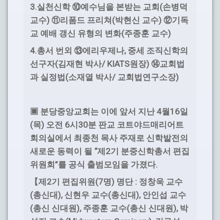
3.
(
실천신학
⑩
예수님을 본받는 교회
손병덕
)
(
)
교수
⑪
리폼드 프리쳐
박현신 교수
⑫
기독
(
)
교 예배 갱신 유형의 변화
주종훈 교수
4.
,
총서 번외
⑬
에리우제나
중세 조직신학의
(
/ KIATS
)
선구자
김재현 박사
원장
⑭
교회법
(
/
)
과 실정법
소재열 박사
교회법연구소장
4
16
▣
분당중앙교회는 이에 앞서 지난
월
일
(
)
6
30
목
오전
시
분 판교 코트야드매리어트
회의실에서 최종천 목사 주재로 신학발전의
“
2
새로운 동력이 될
제
기 분중신학총서 편집
”
.
위원회
를 공식 출범모임을 가졌다
2
(7
)
:
【
제
기 편집위원
명
명단
정창욱 교수
(
),
(
),
총신대
신현우 교수
총신대
안인섭 교수
(
),
(
),
총신 신대원
주종훈 교수
총신 신대원
박