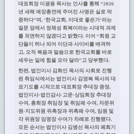
대표회장 이광용 목사는 인사를 통해
“2026
년 새해 예장총연에 주어진 사명은 실로 막
중하다
며
한국교회
이대로 좋은가
라는
”
, ‘
,
’
질문 앞에서 정체성 회복이라는 시대적 과제
를 외면하지 않겠다고 밝혔다
이어
회원 교
.
“
단들이 하나 되어 이단과 사이비를 배격하
고
오직 복음과 말씀으로 한국교회를 바로
,
세우는 일에 힘을 모아 달라
고 당부했다
”
.
한편
법인이사 김화인 목사의 사회로 진행
,
된 취임식에서는 법인이사 김영복 목사의 대
표기도를 시작으로 대표회장 추대장 증정
,
법인이사
법인감사
고문
상임회장 추대장
·
·
·
수여
총회장 취임장 및 취임패 수여
자문위
,
,
원
지도위원 위촉장과 위촉패 수여
임원 및
·
,
각 위원장 임명장 수여가 차례로 진행됐다
.
모든 순서는 법인이사 김병선 목사의 폐회기