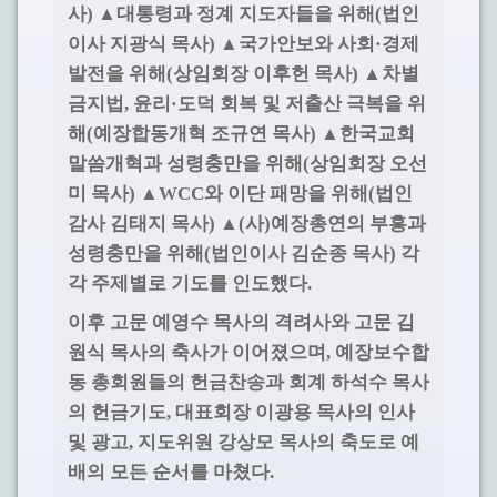
사
▲
대통령과 정계 지도자들을 위해
법인
)
(
이사 지광식 목사
▲
국가안보와 사회
경제
)
·
발전을 위해
상임회장 이후헌 목사
▲
차별
(
)
금지법
윤리
도덕 회복 및 저출산 극복을 위
,
·
해
예장합동개혁 조규연 목사
▲
한국교회
(
)
말씀개혁과 성령충만을 위해
상임회장 오선
(
미 목사
▲
와 이단 패망을 위해
법인
)
WCC
(
감사 김태지 목사
▲
사
예장총연의 부흥과
)
(
)
성령충만을 위해
법인이사 김순종 목사
각
(
)
각 주제별로 기도를 인도했다
.
이후 고문 예영수 목사의 격려사와 고문 김
원식 목사의 축사가 이어졌으며
예장보수합
,
동 총회원들의 헌금찬송과 회계 하석수 목사
의 헌금기도
대표회장 이광용 목사의 인사
,
및 광고
지도위원 강상모 목사의 축도로 예
,
배의 모든 순서를 마쳤다
.