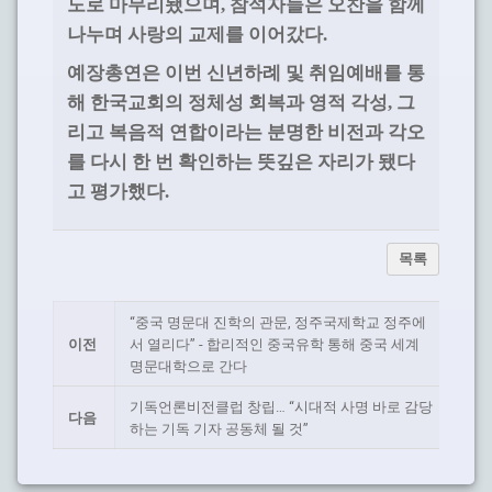
도로 마무리됐으며
참석자들은 오찬을 함께
,
나누며 사랑의 교제를 이어갔다
.
예장총연은 이번 신년하례 및 취임예배를 통
해 한국교회의 정체성 회복과 영적 각성
그
,
리고 복음적 연합이라는 분명한 비전과 각오
를 다시 한 번 확인하는 뜻깊은 자리가 됐다
고 평가했다
.
목록
“중국 명문대 진학의 관문, 정주국제학교 정주에
이전
서 열리다” - 합리적인 중국유학 통해 중국 세계
명문대학으로 간다
기독언론비전클럽 창립… “시대적 사명 바로 감당
다음
하는 기독 기자 공동체 될 것”