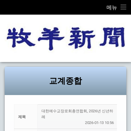
THE MOK-YANG SHIN MOON
메뉴
콘
전체기사
텐
츠
교계종합
로
바
로
교단/교회
가
목양신
기
설교/칼럼
문화
교계종합
선교
탐방
대한예수교장로회총연합회, 2026년 신년하
제목
례
기타
2026-01-13 10:56