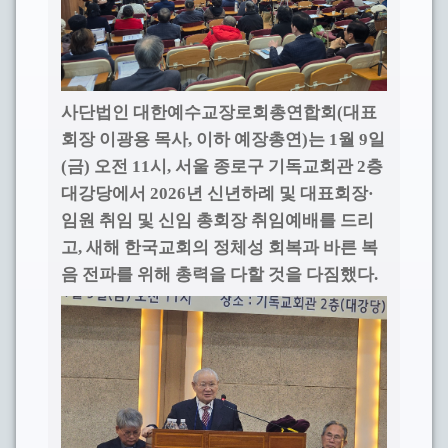
사단법인 대한예수교장로회총연합회
대표
(
회장 이광용 목사
이하 예장총연
는
월
일
,
)
1
9
금
오전
시
서울 종로구 기독교회관
층
(
)
11
,
2
대강당에서
년 신년하례 및 대표회장
2026
·
임원 취임 및 신임 총회장 취임예배를 드리
고
새해 한국교회의 정체성 회복과 바른 복
,
음 전파를 위해 총력을 다할 것을 다짐했다
.