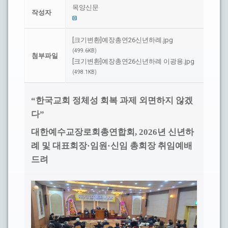
목양신문
작성자
[크기변환]예장총연26신년하례.jpg
(499.6KB)
첨부파일
[크기변환]예장총연26신년하례 이광용.jpg
(498.1KB)
한국교회 정체성 회복 과제 외면하지 않겠
“
다
”
대한예수교장로회총연합회
년 신년하
, 2026
례 및 대표회장
임원
신임 총회장 취임예배
·
·
드려