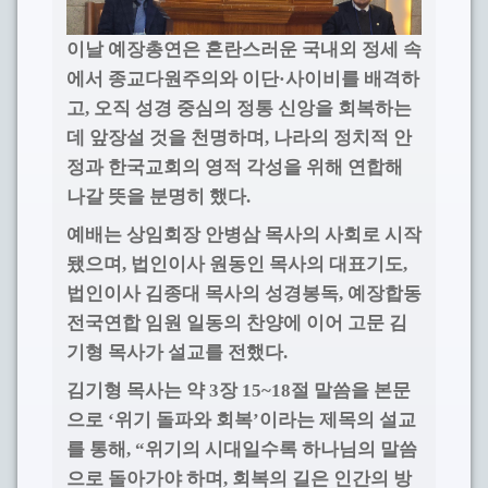
이날 예장총연은 혼란스러운 국내외 정세 속
에서 종교다원주의와 이단
·
사이비를 배격하
고
,
오직 성경 중심의 정통 신앙을 회복하는
데 앞장설 것을 천명하며
,
나라의 정치적 안
정과 한국교회의 영적 각성을 위해 연합해
나갈 뜻을 분명히 했다
.
예배는 상임회장 안병삼 목사의 사회로 시작
됐으며
법인이사 원동인 목사의 대표기도
,
,
법인이사 김종대 목사의 성경봉독
예장합동
,
전국연합 임원 일동의 찬양에 이어 고문 김
기형 목사가 설교를 전했다
.
김기형 목사는 약
장
절 말씀을 본문
3
15~18
으로
위기 돌파와 회복
이라는 제목의 설교
‘
’
를 통해
위기의 시대일수록 하나님의 말씀
, “
으로 돌아가야 하며
회복의 길은 인간의 방
,