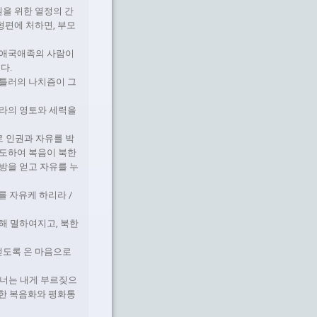
원을 위한 열정의 간
형편에 처하면, 부모
 애국애족의 사람이
다.
히틀러의 나치즘이 그
나라의 영토와 세력을
 인권과 자유를 박
전도하여 복음이 북한
방을 얻고 자유를 누
 자유케 하리라 /
의해 멸하여지고, 북한
얻도록 온 마음으로
 너는 내게 부르짖으
 북한 복음화와 평화통