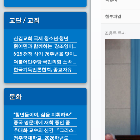
첨부파일
교단 / 교회
조용목 목사
신길교회 국제 청소년·청년 성령 컨퍼...
원어민과 함께하는 ‘창조영어캠프’ 7...
6·25 전쟁 상기 76주년을 맞아 ...
더불어민주당·국민의힘 소속 광역단체장...
한국기독언론협회, 종교자유정책연구원에...
문화
“청년들이여, 삶을 지휘하라”… 아르...
중국 명문대에 재학 중인 졸업생들 참...
추태화 교수의 신간 『그리스도인의 영...
정주국제학교...2026학년도 가을학...