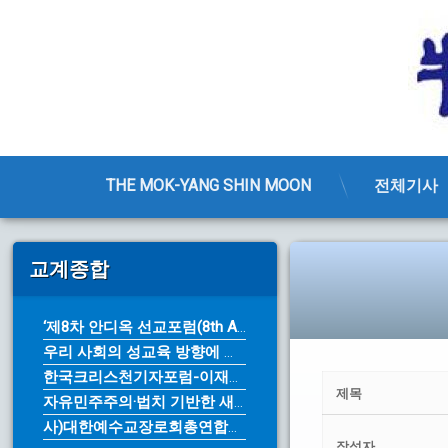
THE MOK-YANG SHIN MOON
전체기사
콘
텐
교계종합
츠
로
바
‘제8차 안디옥 선교포럼(8th An...
로
우리 사회의 성교육 방향에 대한 근본...
가
기
한국크리스천기자포럼-이재명 대통령의 ...
제목
자유민주주의·법치 기반한 새로운 10...
사)대한예수교장로회총연합회 제76주년...
작성자