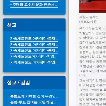
- 추태화 교수의 문화 변증서 《그리...
사랑의 원자탄
(요 8:32~36)
선교
우리나라는 일제(日
박탈당하고 온갖 압
이 없었습니다. 자
가족세트전도 아카데미-총재 박영수 목...
그런데 놀랍게도 예기
가족세트전도 아카데미-총재 박영수 목...
참으로 기적 같은 일
가족세트전도 아카데미-총재 박영수 목...
결정적인 힘은 원
가족세트전도아카데미-박영수 목사
1933년 9월 12
등이 바뀌는 동안 
가족세트전도 아카데미-박영수 목사
그 발상은 <;;실라
그렇게 되면 전 세
니다.
그는 세계적인 명성
설교 / 칼럼
미국 대통령 <;;루
그런데 1945년 봄
사방을 뛰며 도움이
홍범도가 기여한 것이 무엇인가?-한국...
당시 원자폭탄 연구소
논평-투표 참여는 국민의 권리이자 의...
하려 했으나 역시 