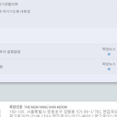
합기관협의회
15 국가기도회 대회장
목양뉴스
로의 음향칼럼
목양뉴스
씀