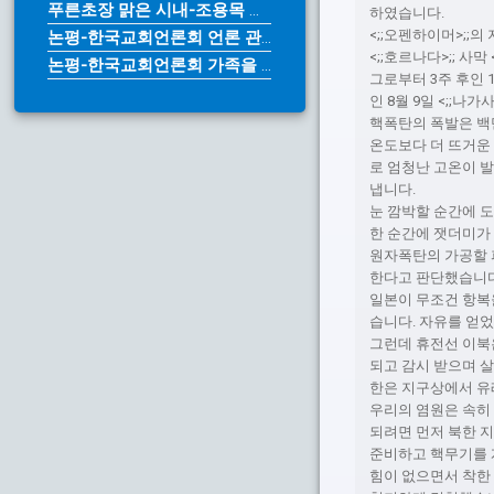
푸른초장 맑은 시내-조용목 목사
하였습니다.
<;;오펜하이머>;;의
논평-한국교회언론회 언론 관계법 개...
<;;호르나다>;; 
논평-한국교회언론회 가족을 위한다며...
그로부터 3주 후인 1
인 8월 9일 <;;
핵폭탄의 폭발은 백만
온도보다 더 뜨거운
로 엄청난 고온이 
냅니다.
눈 깜박할 순간에 
한 순간에 잿더미가
원자폭탄의 가공할 
한다고 판단했습니다.
일본이 무조건 항복
습니다. 자유를 얻
그런데 휴전선 이북
되고 감시 받으며 
한은 지구상에서 유
우리의 염원은 속히
되려면 먼저 북한 
준비하고 핵무기를 
힘이 없으면서 착한