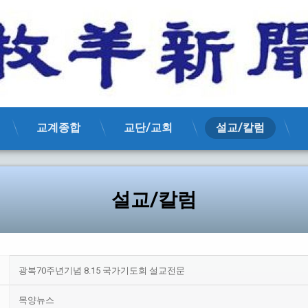
교계종합
교단/교회
설교/칼럼
설교/칼럼
광복70주년기념 8.15 국가기도회 설교전문
목양뉴스