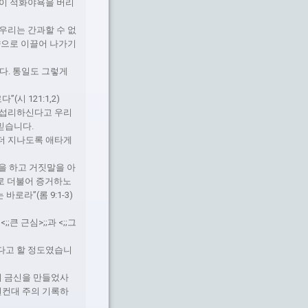
한이 적화야욕을 버리
우리는 간과할 수 없
향으로 이끌어 나가기
다. 통일도 그렇게
 121:1,2)
 섭리하신다고 우리
믿습니다.
더 지나도록 애타게
을 하고 거짓말을 아
나로 더불어 증거하노
라”(롬 9:1-3)
 근심>;;과 <;;그
다고 할 정도였습니
여 금신을 만들었사
원컨대 주의 기록하