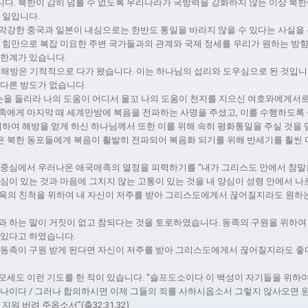
다. 북한이 감히 넘볼 수 없도록 우리나라가 국방력을 강화하지 않는 이상 북
 일입니다.
막강한 중국과 일본이 내심으로는 한반도 통일을 바라지 않을 수 있다는 사실을 
의 힘만으로 복잡 미묘한 주변 국가들과의 관계와 국제 정세를 우리가 원하는 방
 한계가 있습니다.
의 해방은 기적적으로 다가 왔습니다. 이는 하나님의 섭리와 도우심으로 된 것입니
 다른 방도가 없습니다.
눈을 들리라 나의 도움이 어디서 올꼬 나의 도움이 천지를 지으신 여호와에게서로다”(시
족에게 마지막 때 세계만방에 복음을 전파하는 사명을 주셨고, 이를 수행하도록
위하여 해방을 얻게 하신 하나님께서 또한 이를 위해 속히 평화통일을 주실 것을 
 북한 동포들에게 복음이 활발히 전파되어 복음화 되기를 위해 반세기를 훨씬 
 중심에서 우러나온 애국애족의 열정을 피력하기를 “내가 그리스도 안에서 참말
심이 있는 것과 마음에 그치지 않는 고통이 있는 것을 내 양심이 성령 안에서 
 골육의 친척을 위하여 내 자신이 저주를 받아 그리스도에게서 끊어질지라도 원하는 바로
 하는 말이 거짓이 없고 참되다는 것을 토로하였습니다. 동족의 구원을 위하여 <;;큰
이 있다고 하였습니다.
 동족이 구원 받게 된다면 자신이 저주를 받아 그리스도에게서 끊어질지라도 좋
모세도 이런 기도를 한 적이 있습니다. “슬프도소이다 이 백성이 자기들을 위하
였나이다 / 그러나 합의하시면 이제 그들의 죄를 사하시옵소서 그렇지 않사오면 
지워 버려 주옵소서”(출32:31,32)