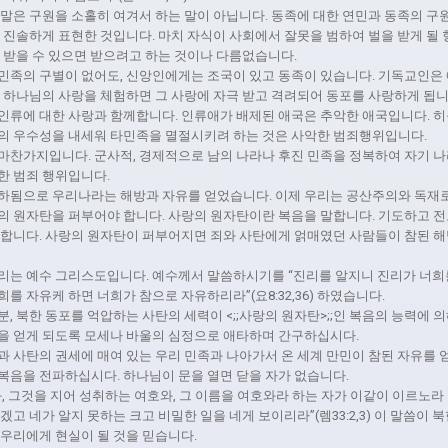
말은 구원을 소홀히 여겨서 하는 말이 아닙니다. 동족에 대한 연민과 동족의 구
 진솔하게 표현한 것입니다. 마치 자식이 사회에서 잘못을 범하여 벌을 받게 될 
 받을 수 있으면 받으려고 하는 것이나 다름없습니다.
민족의 구별이 없어도, 신앙인에게는 조국이 있고 동족이 있습니다. 기독교인은
. 하나님의 사랑을 체험하면 그 사랑에 자극 받고 격려되어 동포를 사랑하게 됩니
인류에 대한 사랑과 함께합니다. 인류애가 배제된 애국은 추악한 애국입니다. 
의 우수성을 내세워 타민족을 멸절시키려 하는 것은 사악한 범죄행위입니다.
마찬가지입니다. 군사적, 경제적으로 남의 나라나 후진 민족을 정복하여 자기 
한 범죄 행위입니다.
하됨으로 우리나라는 해방과 자유를 얻었습니다. 이제 우리는 공산주의와 독재로
의 원자탄을 퍼부어야 합니다. 사랑의 원자탄이란 복음을 말합니다. 기도하고 
 합니다. 사랑의 원자탄이 퍼부어지면 죄와 사탄에게 얽매였던 사람들이 참된 해
리는 예수 그리스도입니다. 예수께서 말씀하시기를 “진리를 알지니 진리가 너희를
를 자유케 하면 너희가 참으로 자유하리라”(요8:32,36) 하였습니다.
, 북한 동포를 억압하는 사탄의 세력이 <;;사랑의 원자탄>;;인 복음의 능력에 
을 얻게 되도록 모세나 바울의 심정으로 애타하며 간구하십시다.
과 사탄의 권세에 매여 있는 우리 민족과 나아가서 온 세계 만민이 참된 자유를 
복음을 전파하십시다. 하나님이 문을 열면 닫을 자가 없습니다.
, 그것을 지어 성취하는 여호와, 그 이름을 여호와라 하는 자가 이같이 이르노라
겠고 네가 알지 못하는 크고 비밀한 일을 네게 보이리라”(렘33:2,3) 이 말씀이
 우리에게 현실이 될 것을 믿습니다.