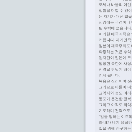
모세나 바울의 이런 
절함을 더할 수 없이
는 자기가 대신 벌을
신앙에는 국경이나 
될 수밖에 없습니다
이러한 애국애족은 
러합니다. 자기민족
일본의 제국주의도 
확장하는 것은 추악
원자탄이 일본에 투
탈당한 북한에 사랑
전역을 뒤덮게 해야
리게 됩니다.
복음은 진리이며 진
그러므로 아들이 너희
교역자와 성도 여러분
동포가 온전한 광복
그리고 아직도 죄악
기도하며 전력으로 
“일을 행하는 여호와
라 내가 네게 응답하
일을 위해 간구하는