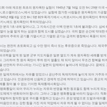
 지휘 아래 제조된 최초의 원자폭탄 실험이 1945년 7월 16일 오전 9시 29분 미국 <;
사막 <;;로스앨러모스>;;에서 있었습니다. 실험에 참가한 사람들은 원자폭탄의 가공
945년 8월 6일 오전 8시 5분 B29 폭격기에서 <;;히로시마>;;에 원자폭탄이 투
나가사키>;;에도 원자폭탄이 투하되었습니다.
 분의 1초 내에 일어나고, 그 지속시간은 이백 만분의 1초에 불과합니다. 섭씨
 열이 눈을 멀게 하는 섬광과 함께 도시를 삼켰습니다. 극히 짧은 순간에 막대한
발생하여 주위의 공기를 가열시키고 가열된 공기는 급격히 팽창해서 폭풍이 되어
도시는 완전히 초토화되고 십 수만 명이 즉사 또는 후유증으로 죽었습니다. 제국
 되었습니다.
파괴력을 알게 된 일본 군부 지도자들은 일본 열도가 계속 원자폭탄 세례를 받게
 그리하여 첫 원자 폭탄이 투하 된지 열흘도 채 되지 않아서 무조건 항복을 하게
을 선언하자 우리나라는 기나긴 일본의 압제에서 놓여나게 되었습니다. 꿈에도 
었습니다.
은 일제치하에서는 자유를 얻었으나 공산주의 독재치하에 놓이게 되어 거주와 
살고 있습니다. 인권유린에 신음하고 경제적 빈곤에 허덕이고 있습니다. 종교의 자
례를 찾아 볼 수 없는 기이한 독재통제사회입니다.
 평화통일이 되어 우리가 누리는 자유와 번영을 북한 동포들도 함께 누리게 되는
지도체제가 변화되어야 합니다. 그러나 그들은 평화통일을 바라지 않습니다. 적화
개발하여 험악한 말로 우리를 위협하고 있습니다. 온갖 방법으로 도발과 테러를
 마음만으로는 강한 힘을 가진 자의 억압에서 자유 하게 될 수 없다는 것을 일