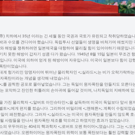
帝) 치하에서 35년 이라는 긴 세월 동안 국권과 국토가 유린되고 착취당하였습니
박과 수모를 견디어야 했습니다. 독립투사 선열들이 생명을 바쳐가며 애썼지만 
유와 해방을 쟁취하려면 일본제국을 대항하여 물리칠 힘이 있어야하기 때문입니다
치 못한 해방이 갑자기 성큼 다가 왔습니다. 1945년 8월 15일 일본이 무조건 
입니다. 미국에 의하여 얻게 된 해방이며 자유입니다. 미국이 일본보다 힘이 강
자폭탄이었습니다.
일 유대계 헝가리인 망명자이며 뛰어난 물리학자인 <;;실라드>;;는 비가 오락가락
원자폭탄이라는 개념을 생각해 내었습니다.
드>;;를 끔찍한 공포로 몰아넣었습니다. 그는 독일이 원자폭탄을 만들지도 모른다
계는 포악하고 잔인한 히틀러의 손아귀에 들어갈 것이며, 나치독일의 지배하에 있
을 가진 물리학자 <;;알버트 아인슈타인>;;을 설득하여 미국이 독일보다 앞서 
즈벨트>;;에게 편지를 썼습니다. 그리하여 비밀리에 <;;맨해튼>;; 계획이 수립되었
 독일이 패전했습니다. 그러자 <;;실라드>;;는 미국이 원자폭탄을 만들지 않도록 
 될 사람들을 만나서 원자폭탄 제조를 막으려고 하였지만 효과가 없었습니다.
의 우두머리는 40세의 핵과학자 <;;로버트 오펜 하이머>;;였습니다. 그는 <;;오
허사였습니다. 오펜하이머는 원자폭탄의 위력이 보통 폭탄보다는 훨씬 강력할 것