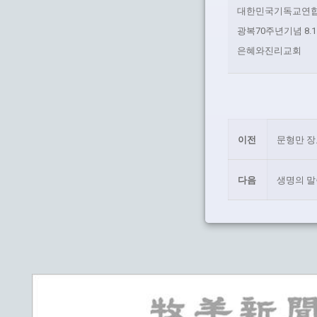
대한민국기독교연
광복70주년기념 8.
은혜와진리교회
이전
문형만 장
다음
생명의 말