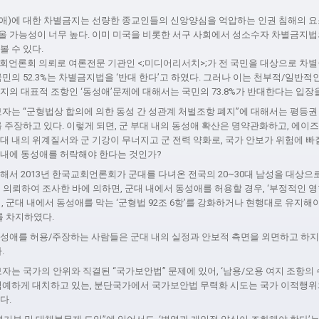
애)에 대한 차별금지는 선량한 종교인들의 신앙양심을 억압하는 인권 침해의 
올 가능성이 너무 높다. 이미 미국을 비롯한 서구 사회에서 성소수자 차별금지
볼 수 있다.
국교회언론회 의뢰로 여론전문 기관인 <;미디어리서치>;가 전 국민을 대상으로 차
국민의 52.3%는 차별금지법을 ‘반대 한다’고 하였다. 그러나 이는 천부적/일반적
지의 대표적 조항인 ‘동성애’문제에 대해서는 국민의 73.8%가 반대한다는 입장
보자는 “군형법상 합의에 의한 동성 간 성관계 처벌조항 폐지”에 대해서는 평등권
를 주장하고 있다. 이렇게 되면, 군 부대 내의 동성애 확산은 명약관화하고, 에이
대 내의 위계질서와 군 기강이 무너지고 군 전력 약화로, 국가 안보가 위험에 빠질
 내에 동성애를 허락해야 한다는 것인가?
해서 2013년 한국교회언론회가 군대를 다녀온 전국의 20~30대 남성을 대상으
에 의뢰하여 조사한 바에 의하면, 군대 내에서 동성애를 허용할 경우, ‘부정적인 
며, 군대 내에서 동성애를 막는 ‘군형법 92조 6항’를 강화하거나 현행대로 유지해
수를 차지하였다.
동성애를 허용/주장하는 사람들은 군대 내의 실정과 안보적 측면을 외면하고 하지
다.
보자는 국가의 안위와 직결된 “국가보안법” 문제에 있어, ‘남용/오용 여지 조항의
 첨예하게 대치하고 있는, 분단국가에서 국가보안법 무력화 시도는 국가 이적행위
다.