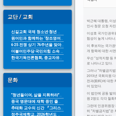
교단 / 교회
박근혜 대통령, 이
인사 청문 요청 자
신길교회 국제 청소년·청년 성령 컨퍼...
이성호 국가인권위원
원어민과 함께하는 ‘창조영어캠프’ 7...
험성이 높게 나타나
6·25 전쟁 상기 76주년을 맞아 ...
이 후보자는 국가권력
더불어민주당·국민의힘 소속 광역단체장...
개 항목에 대한 서면
한국기독언론협회, 종교자유정책연구원에...
우선 “성적지향 등 
로 나타나고 있다.
그러나 “차별금지법”
2013년 국회의원 
문화
전과(前科)에 대한 
어 있었다.
이 법안에 공동 발의
“청년들이여, 삶을 지휘하라”… 아르...
원 2명도 각각 철회
중국 명문대에 재학 중인 졸업생들 참...
그런데 인권위원장 
추태화 교수의 신간 『그리스도인의 영...
히 “차별금지법”은
정주국제학교...2026학년도 가을학...