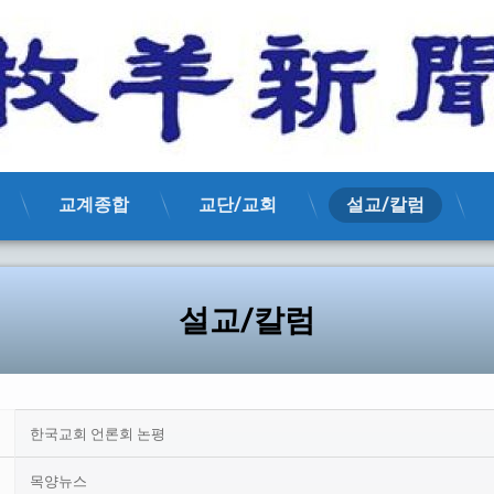
교계종합
교단/교회
설교/칼럼
설교/칼럼
한국교회 언론회 논평
목양뉴스