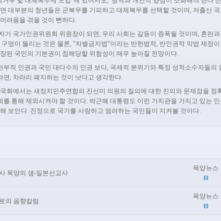
역거부 및 대체복무제 도입”에 있어서도, ‘병역과 개인적 양심이 조화해야 한다’
다면 대부분의 청년들은 군복무를 기피하고 대체복무를 선택할 것이며, 저출산 
 어려움을 겪을 것이 뻔하다.
자가 국가인권위원회 위원장이 되면, 우리 사회는 갈등이 증폭될 것이며, 혼란과
 구멍이 뚫리는 것은 물론, “차별금지법”이라는 반헌법적, 반인권적 악법 제정이
보장된 국민의 기본권이 침해당할 위험성이 매우 높아질 전망이다.
부적 인권과 국민 대다수의 인권 보다, 국제적 분위기와 특정 성적소수자들의 
면, 차라리 폐지하는 것이 낫다고 생각한다.
 국회에서는 새정치민주연합의 진선미 의원의 질의에 대한 진의와 문제점을 정확
를 통해 제외시켜야 할 것이다. 박근혜 대통령도 이런 가치관을 가지고 있는 
명해 보인다. 진정으로 국가를 사랑하고 염려하는 국민들이 지켜볼 것이다.
목양뉴스
사 목양의 샘-일본선교사
목양뉴스
로의 음향칼럼