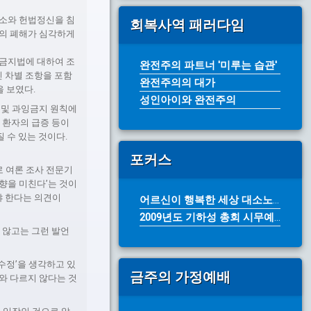
요소와 헌법정신을 침
회복사역 패러다임
법의 폐해가 심각하게
별금지법에 대하여 조
완전주의 파트너 '미루는 습관'
인 차별 조항을 포함
완전주의의 대가
을 보였다.
성인아이와 완전주의
 및 과잉금지 원칙에
즈 환자의 급증 등이
 수 있는 것이다.
포커스
로 여론 조사 전문기
영향을 미친다’는 것이
야 한다는 의견이
어르신이 행복한 세상 대소노인복지센터...
2009년도 기하성 총회 시무예배 성...
 않고는 그런 발언
 수정’을 생각하고 있
금주의 가정예배
와 다르지 않다는 것