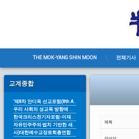
THE MOK-YANG SHIN MOON
전체기사
콘
텐
교계종합
츠
로
바
‘제8차 안디옥 선교포럼(8th An...
로
우리 사회의 성교육 방향에 대한 근본...
가
기
한국크리스천기자포럼-이재명 대통령의 ...
제목
자유민주주의·법치 기반한 새로운 10...
사)대한예수교장로회총연합회 제76주년...
작성자