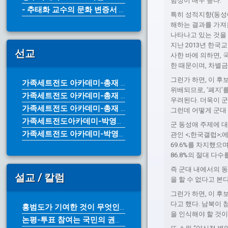
험성이 매우 높다.
- 추태화 교수의 문화 변증서 《그리...
특히 성적지향(동성
해하는 결과를 가져
나타나고 있는 것을 
지난 2013년 한
선교
사한 바에 의하면, 
한 때문이며, 차별금
그런가 하면, 이 후
가족세트전도 아카데미-총재 박영수 목...
위배되므로, ‘폐지’
가족세트전도 아카데미-총재 박영수 목...
우려된다. 더욱이 군
가족세트전도 아카데미-총재 박영수 목...
그런데 어떻게 군대
가족세트전도아카데미-박영수 목사
군 동성애 주제에 대
가족세트전도 아카데미-박영수 목사
관인 <;한국갤럽>;
69.6%를 차지했으
86.8%의 절대 다
즉 군대 내에서의 
설교 / 칼럼
을 할 수 없다고 본
그런가 하면, 이 후
다고 했다. 남북이
홍범도가 기여한 것이 무엇인가?-한국...
을 인식해야 할 것이
논평-투표 참여는 국민의 권리이자 의...