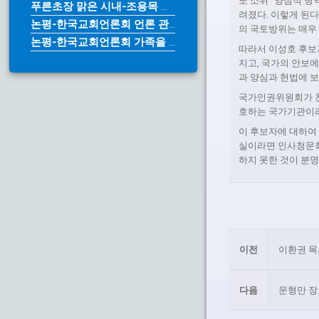
또 소위 “양심적 병
푸른초장 맑은 시내-조용목 목사
려졌다. 이렇게 된
논평-한국교회언론회 언론 관계법 개...
의 국토방위는 매우
논평-한국교회언론회 가족을 위한다며...
따라서 이성호 후보
지고, 국가의 안보에
과 양심과 헌법에 
국가인권위원회가 천
호하는 국가기관이라
이 후보자에 대하여
실이라면 인사청문회
하지 못한 것이 분
이전
이환권 목
다음
문형만 장